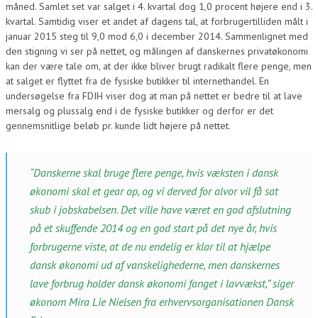
måned. Samlet set var salget i 4. kvartal dog 1,0 procent højere end i 3.
kvartal. Samtidig viser et andet af dagens tal, at forbrugertilliden målt i
januar 2015 steg til 9,0 mod 6,0 i december 2014. Sammenlignet med
den stigning vi ser på nettet, og målingen af danskernes privatøkonomi
kan der være tale om, at der ikke bliver brugt radikalt flere penge, men
at salget er flyttet fra de fysiske butikker til internethandel. En
undersøgelse fra FDIH viser dog at man på nettet er bedre til at lave
mersalg og plussalg end i de fysiske butikker og derfor er det
gennemsnitlige beløb pr. kunde lidt højere på nettet.
“Danskerne skal bruge flere penge, hvis væksten i dansk
økonomi skal et gear op, og vi derved for alvor vil få sat
skub i jobskabelsen. Det ville have været en god afslutning
på et skuffende 2014 og en god start på det nye år, hvis
forbrugerne viste, at de nu endelig er klar til at hjælpe
dansk økonomi ud af vanskelighederne, men danskernes
lave forbrug holder dansk økonomi fanget i lavvækst,” siger
økonom Mira Lie Nielsen fra erhvervsorganisationen Dansk