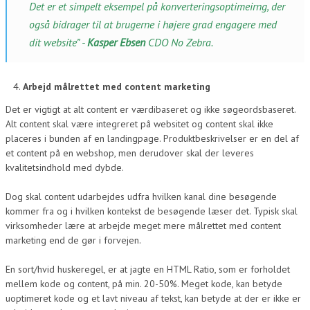
Det er et simpelt eksempel på konverteringsoptimeirng, der
også bidrager til at brugerne i højere grad engagere med
dit website” -
Kasper Ebsen
CDO No Zebra.
Arbejd målrettet med content marketing
Det er vigtigt at alt content er værdibaseret og ikke søgeordsbaseret.
Alt content skal være integreret på websitet og content skal ikke
placeres i bunden af en landingpage. Produktbeskrivelser er en del af
et content på en webshop, men derudover skal der leveres
kvalitetsindhold med dybde.
Dog skal content udarbejdes udfra hvilken kanal dine besøgende
kommer fra og i hvilken kontekst de besøgende læser det. Typisk skal
virksomheder lære at arbejde meget mere målrettet med content
marketing end de gør i forvejen.
En sort/hvid huskeregel, er at jagte en HTML Ratio, som er forholdet
mellem kode og content, på min. 20-50%. Meget kode, kan betyde
uoptimeret kode og et lavt niveau af tekst, kan betyde at der er ikke er