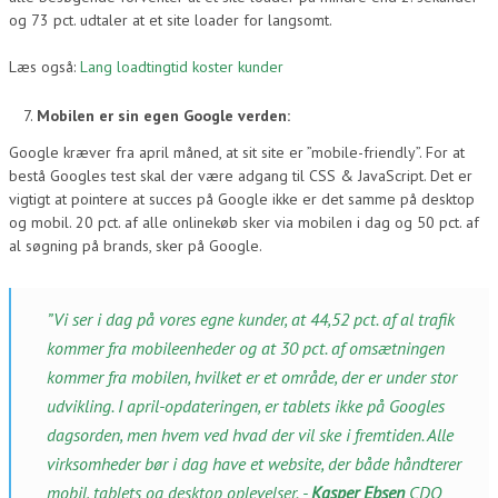
og 73 pct. udtaler at et site loader for langsomt.
Læs også:
Lang loadtingtid koster kunder
Mobilen er sin egen Google verden:
Google kræver fra april måned, at sit site er ”mobile-friendly”. For at
bestå Googles test skal der være adgang til CSS & JavaScript. Det er
vigtigt at pointere at succes på Google ikke er det samme på desktop
og mobil. 20 pct. af alle onlinekøb sker via mobilen i dag og 50 pct. af
al søgning på brands, sker på Google.
”Vi ser i dag på vores egne kunder, at 44,52 pct. af al trafik
kommer fra mobileenheder og at 30 pct. af omsætningen
kommer fra mobilen, hvilket er et område, der er under stor
udvikling. I april-opdateringen, er tablets ikke på Googles
dagsorden, men hvem ved hvad der vil ske i fremtiden. Alle
virksomheder bør i dag have et website, der både håndterer
mobil, tablets og desktop oplevelser. -
Kasper Ebsen
CDO