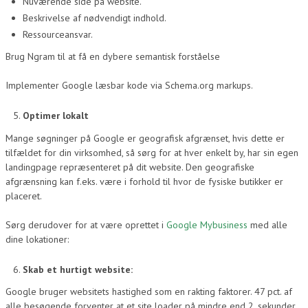
Nuværende side på website.
Beskrivelse af nødvendigt indhold.
Ressourceansvar.
Brug Ngram til at få en dybere semantisk forståelse
Implementer Google læsbar kode via Schema.org markups.
Optimer lokalt
Mange søgninger på Google er geografisk afgrænset, hvis dette er
tilfældet for din virksomhed, så sørg for at hver enkelt by, har sin egen
landingpage repræsenteret på dit website. Den geografiske
afgrænsning kan f.eks. være i forhold til hvor de fysiske butikker er
placeret.
Sørg derudover for at være oprettet i
Google Mybusiness
med alle
dine lokationer:
Skab et hurtigt website:
Google bruger websitets hastighed som en rakting faktorer. 47 pct. af
alle besøgende forventer at et site loader på mindre end 2. sekunder