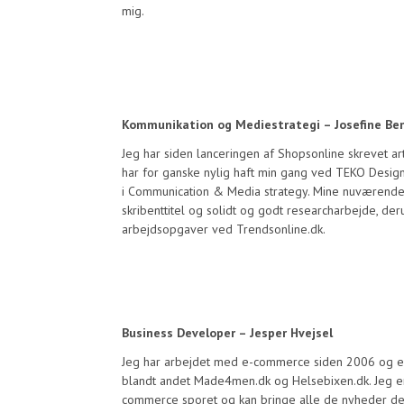
mig.
Kommunikation og Mediestrategi – Josefine Be
Jeg har siden lanceringen af Shopsonline skrevet a
har for ganske nylig haft min gang ved TEKO Desig
i Communication & Media strategy. Mine nuværende
skribenttitel og solidt og godt researcharbejde, 
arbejdsopgaver ved Trendsonline.dk.
Business Developer – Jesper Hvejsel
Jeg har arbejdet med e-commerce siden 2006 og er
blandt andet Made4men.dk og Helsebixen.dk. Jeg er
commerce sporet og kan bringe alle de nyheder de