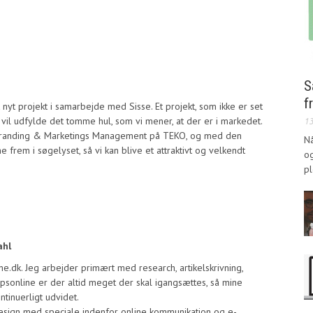
S
f
 nyt projekt i samarbejde med Sisse. Et projekt, som ikke er set
vil udfylde det tomme hul, som vi mener, at der er i markedet.
1
 Branding & Marketings Management på TEKO, og med den
Nå
rem i søgelyset, så vi kan blive et attraktivt og velkendt
og
pl
ahl
e.dk. Jeg arbejder primært med research, artikelskrivning,
psonline er der altid meget der skal igangsættes, så mine
tinuerligt udvidet.
esign med speciale indenfor online kommunikation og e-