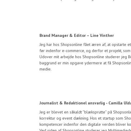
Brand Manager & Editor – Line Vinther
Jeg har hos Shopsonline fået æren af, at opstarte et
før indenfor e-commerce, og derfor et projekt, som 
Udover mit arbejde hos Shopsonline studerer jeg
baggrund er min opgave ydermere at få Shopsonline f
medie.
Journalist & Redaktionel ansvarlig - Camilla Uld
Jeg er blevet en såkaldt ”blæksprutte” på Shopsonlin
korrektur og event dækning. Hos et startup som Sho
kompetencer indenfor den digitale verden bliver kon
Ved siden af Shopsonline studerer jeg Multimedied