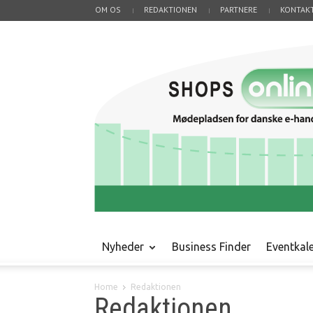
OM OS
REDAKTIONEN
PARTNERE
KONTAK
Nyheder
Business Finder
Eventkal
Home
Redaktionen
Redaktionen