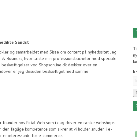
nedikte Sandst
T
rtikler og samarbejdet med Sisse om content på nyhedssitet. Jeg
ny
n & Business, hvor læste min professionsbachelor med speciale
k
 beskæftigelser ved Shopsonline.dk dækker over en
derudover er jeg desuden beskæftiget med samme
E
 founder hos Firtal Web som i dag driver en række webshops,
 den faglige kompetence som sikrer at vi holder snuden i e-
r er interessante for e-commerce.