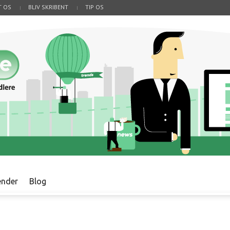
T OS
BLIV SKRIBENT
TIP OS
ender
Blog