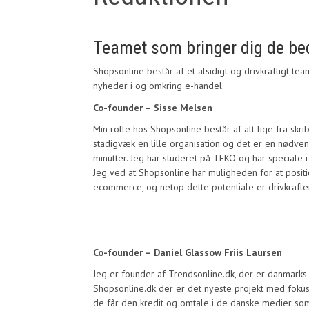
Teamet som bringer dig de bed
Shopsonline består af et alsidigt og drivkraftigt te
nyheder i og omkring e-handel.
Co-founder – Sisse Melsen
Min rolle hos Shopsonline består af alt lige fra skr
stadigvæk en lille organisation og det er en nødvend
minutter. Jeg har studeret på TEKO og har special
Jeg ved at Shopsonline har muligheden for at posit
ecommerce, og netop dette potentiale er drivkraft
Co-founder – Daniel Glassow Friis Laursen
Jeg er founder af Trendsonline.dk, der er danmarks 
Shopsonline.dk der er det nyeste projekt med foku
de får den kredit og omtale i de danske medier som