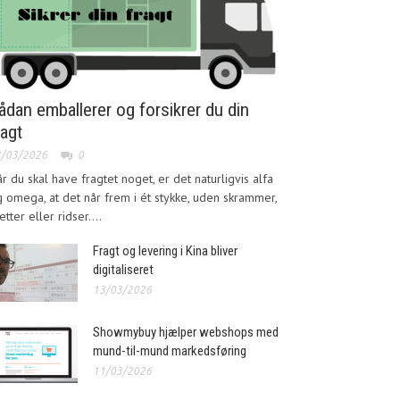
ådan emballerer og forsikrer du din
ragt
3/03/2026
0
r du skal have fragtet noget, er det naturligvis alfa
 omega, at det når frem i ét stykke, uden skrammer,
etter eller ridser....
Fragt og levering i Kina bliver
digitaliseret
13/03/2026
Showmybuy hjælper webshops med
mund-til-mund markedsføring
11/03/2026