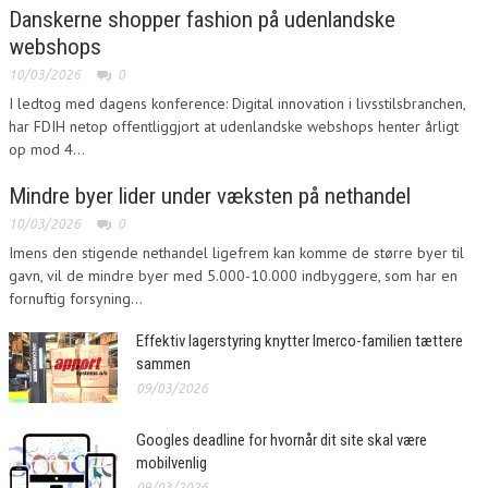
Danskerne shopper fashion på udenlandske
webshops
10/03/2026
0
I ledtog med dagens konference: Digital innovation i livsstilsbranchen,
har FDIH netop offentliggjort at udenlandske webshops henter årligt
op mod 4...
Mindre byer lider under væksten på nethandel
10/03/2026
0
Imens den stigende nethandel ligefrem kan komme de større byer til
gavn, vil de mindre byer med 5.000-10.000 indbyggere, som har en
fornuftig forsyning...
Effektiv lagerstyring knytter Imerco-familien tættere
sammen
09/03/2026
Googles deadline for hvornår dit site skal være
mobilvenlig
09/03/2026