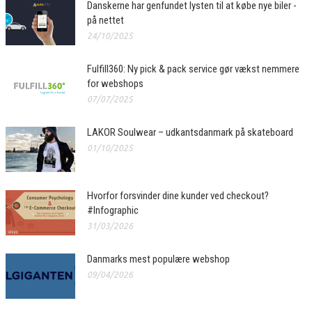
Danskerne har genfundet lysten til at købe nye biler -
på nettet
24/10/2025
Fulfill360: Ny pick & pack service gør vækst nemmere
for webshops
07/07/2025
LAKOR Soulwear – udkantsdanmark på skateboard
01/10/2025
Hvorfor forsvinder dine kunder ved checkout?
#Infographic
31/03/2026
Danmarks mest populære webshop
09/04/2026