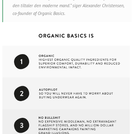
den tiltaler den moderne mand.” siger Alexander Christensen,
co-founder af Organic Basics.