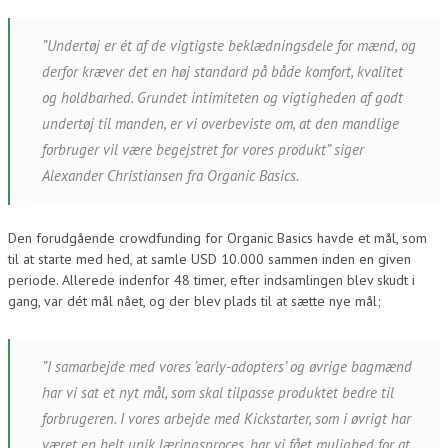
”Undertøj er ét af de vigtigste beklædningsdele for mænd, og
derfor kræver det en høj standard på både komfort, kvalitet
og holdbarhed. Grundet intimiteten og vigtigheden af godt
undertøj til manden, er vi overbeviste om, at den mandlige
forbruger vil være begejstret for vores produkt” siger
Alexander Christiansen fra Organic Basics.
Den forudgående crowdfunding for Organic Basics havde et mål, som
til at starte med hed, at samle USD 10.000 sammen inden en given
periode. Allerede indenfor 48 timer, efter indsamlingen blev skudt i
gang, var dét mål nået, og der blev plads til at sætte nye mål;
”I samarbejde med vores ’early-adopters’ og øvrige bagmænd
har vi sat et nyt mål, som skal tilpasse produktet bedre til
forbrugeren. I vores arbejde med Kickstarter, som i øvrigt har
været en helt unik læringsproces, har vi fået mulighed for at