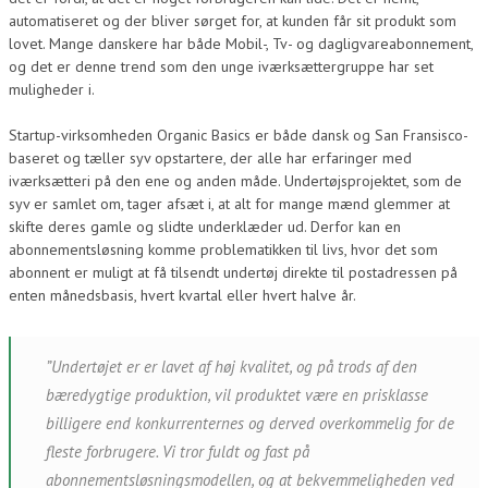
automatiseret og der bliver sørget for, at kunden får sit produkt som
lovet. Mange danskere har både Mobil-, Tv- og dagligvareabonnement,
og det er denne trend som den unge iværksættergruppe har set
muligheder i.
Startup-virksomheden Organic Basics er både dansk og San Fransisco-
baseret og tæller syv opstartere, der alle har erfaringer med
iværksætteri på den ene og anden måde. Undertøjsprojektet, som de
syv er samlet om, tager afsæt i, at alt for mange mænd glemmer at
skifte deres gamle og slidte underklæder ud. Derfor kan en
abonnementsløsning komme problematikken til livs, hvor det som
abonnent er muligt at få tilsendt undertøj direkte til postadressen på
enten månedsbasis, hvert kvartal eller hvert halve år.
”Undertøjet er er lavet af høj kvalitet, og på trods af den
bæredygtige produktion, vil produktet være en prisklasse
billigere end konkurrenternes og derved overkommelig for de
fleste forbrugere. Vi tror fuldt og fast på
abonnementsløsningsmodellen, og at bekvemmeligheden ved