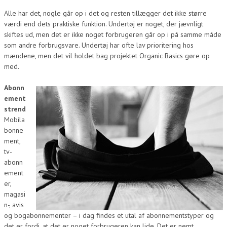
Alle har det, nogle går op i det og resten tillægger det ikke større
værdi end dets praktiske funktion. Undertøj er noget, der jævnligt
skiftes ud, men det er ikke noget forbrugeren går op i på samme måde
som andre forbrugsvare. Undertøj har ofte lav prioritering hos
mændene, men det vil holdet bag projektet Organic Basics gøre op
med.
Abonn
ement
strend
Mobila
bonne
ment,
tv-
abonn
ement
er,
magasi
n-, avis
og bogabonnementer – i dag findes et utal af abonnementstyper og
det er fordi, at det er noget forbrugeren kan lide. Det er nemt,