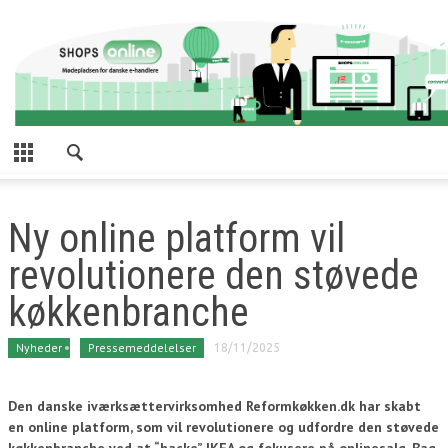
Ny online platform vil
revolutionere den støvede
køkkenbranche
Nyheder
Pressemeddelelser
18/11/2025
Den danske iværksættervirksomhed Reformkøkken.dk har skabt
en online platform, som vil revolutionere og udfordre den støvede
køkkenbranche ved at “hacke” IKEA og fokusere på onlinesalg. Bag