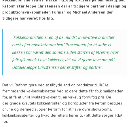
Reform står Jeppe Christensen der er tidligere partner i design og
produktionsvirksomheden Furnish og Michael Andersen der
tidligere har været hos BIG.
“køkkenbranchen er en af de mindst innovative brancher
næst efter advokatbranchen” Proceduren for at købe et
køkken har været den samme siden starten af 90’erne, hvor
folk gik amok i nye køkkener, det vil vi gerne lave om på”.
Udtaler Jeppe Christensen der er stifter og partner.
Det vil Reform gøre ved at tilbyde add on produkter til IKEAs
fremragende køkkenkabinetter. Ved at gøre dette får folk muligheden
for, at få et unikt kvalitetskøkken til en virkelig fornuftig pris. De
designede kvalitets køkkenfronter og bordplader fra Refom bestilles
online og dermed slipper Reform for at have dyre showrooms,
køkkenkonsulenter og hvad der ellers hører til - alt dette sørger IKEA
for.