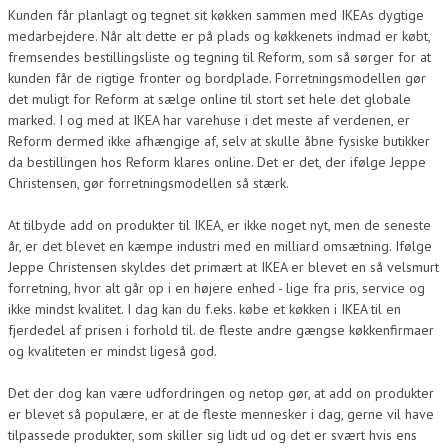
Kunden får planlagt og tegnet sit køkken sammen med IKEAs dygtige
medarbejdere. Når alt dette er på plads og køkkenets indmad er købt,
fremsendes bestillingsliste og tegning til Reform, som så sørger for at
kunden får de rigtige fronter og bordplade. Forretningsmodellen gør
det muligt for Reform at sælge online til stort set hele det globale
marked. I og med at IKEA har varehuse i det meste af verdenen, er
Reform dermed ikke afhængige af, selv at skulle åbne fysiske butikker
da bestillingen hos Reform klares online. Det er det, der ifølge Jeppe
Christensen, gør forretningsmodellen så stærk.
At tilbyde add on produkter til IKEA, er ikke noget nyt, men de seneste
år, er det blevet en kæmpe industri med en milliard omsætning. Ifølge
Jeppe Christensen skyldes det primært at IKEA er blevet en så velsmurt
forretning, hvor alt går op i en højere enhed - lige fra pris, service og
ikke mindst kvalitet. I dag kan du f.eks. købe et køkken i IKEA til en
fjerdedel af prisen i forhold til. de fleste andre gængse køkkenfirmaer
og kvaliteten er mindst ligeså god.
Det der dog kan være udfordringen og netop gør, at add on produkter
er blevet så populære, er at de fleste mennesker i dag, gerne vil have
tilpassede produkter, som skiller sig lidt ud og det er svært hvis ens