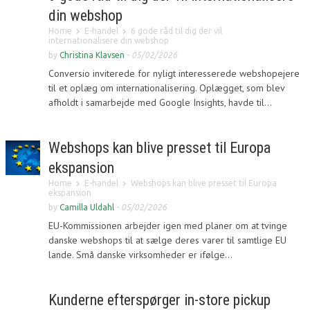
din webshop
Home
E-handel
6 gode råd til dig der vil
internationalisere din webshop
by
Christina Klavsen
-
05/02/2026
Conversio inviterede for nyligt interesserede webshopejere
til et oplæg om internationalisering. Oplægget, som blev
afholdt i samarbejde med Google Insights, havde til...
Webshops kan blive presset til Europa
ekspansion
Home
E-handel
Webshops kan blive presset til Europa
ekspansion
by
Camilla Uldahl
-
05/02/2026
EU-Kommissionen arbejder igen med planer om at tvinge
danske webshops til at sælge deres varer til samtlige EU
lande. Små danske virksomheder er ifølge...
Kunderne efterspørger in-store pickup