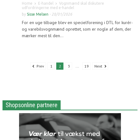
Home
E-handel
Vognmænd skal diskutere
udfordringerne med e-handel
by
Sisse Melsen
-
28/01/2026
For en uge tilbage blev en specielforening i DTL for kurér-
og varebilsvognmænd oprettet, som er nogle af dem, der
mærker mest til den...
Prev
1
2
3
...
19
Next
Shopsonline partnere