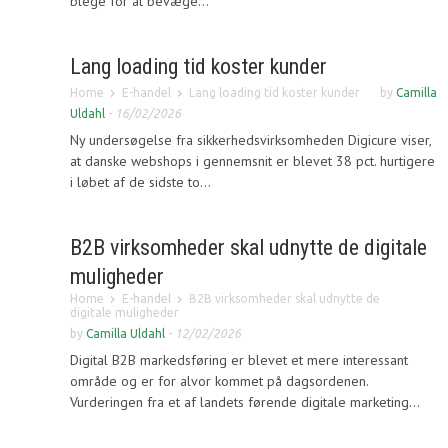
blege for at bevæge...
Lang loading tid koster kunder
Home
E-handel
Lang loading tid koster kunder
by
Camilla
Uldahl
-
16/02/2026
Ny undersøgelse fra sikkerhedsvirksomheden Digicure viser,
at danske webshops i gennemsnit er blevet 38 pct. hurtigere
i løbet af de sidste to...
B2B virksomheder skal udnytte de digitale
muligheder
Home
E-handel
B2B virksomheder skal udnytte de
digitale muligheder
by
Camilla Uldahl
-
12/02/2026
Digital B2B markedsføring er blevet et mere interessant
område og er for alvor kommet på dagsordenen.
Vurderingen fra et af landets førende digitale marketing...