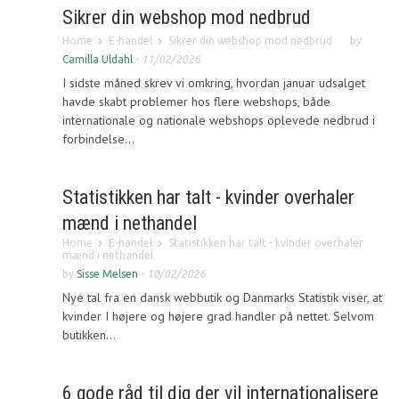
Sikrer din webshop mod nedbrud
Home
E-handel
Sikrer din webshop mod nedbrud
by
Camilla Uldahl
-
11/02/2026
I sidste måned skrev vi omkring, hvordan januar udsalget
havde skabt problemer hos flere webshops, både
internationale og nationale webshops oplevede nedbrud i
forbindelse...
Statistikken har talt - kvinder overhaler
mænd i nethandel
Home
E-handel
Statistikken har talt - kvinder overhaler
mænd i nethandel
by
Sisse Melsen
-
10/02/2026
Nye tal fra en dansk webbutik og Danmarks Statistik viser, at
kvinder I højere og højere grad handler på nettet. Selvom
butikken...
6 gode råd til dig der vil internationalisere