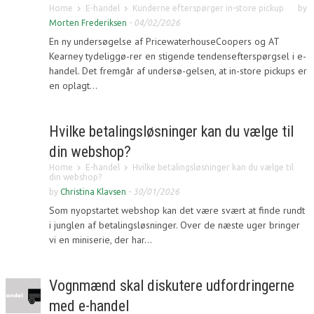
Home
E-handel
Kunderne efterspørger in-store pickup
by
Morten Frederiksen
-
04/02/2026
En ny undersøgelse af PricewaterhouseCoopers og AT
Kearney tydeliggø-rer en stigende tendensefterspørgsel i e-
handel. Det fremgår af undersø-gelsen, at in-store pickups er
en oplagt...
Hvilke betalingsløsninger kan du vælge til
din webshop?
Home
E-handel
Hvilke betalingsløsninger kan du vælge til
din webshop?
by
Christina Klavsen
-
30/01/2026
Som nyopstartet webshop kan det være svært at finde rundt
i junglen af betalingsløsninger. Over de næste uger bringer
vi en miniserie, der har...
Vognmænd skal diskutere udfordringerne
med e-handel