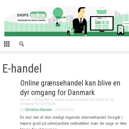
E-handel
Online grænsehandel kan blive en
dyr omgang for Danmark
Home
E-handel
Online grænsehandel kan blive en dyr
omgang for Danmark
by
Christina Klavsen
-
18/02/2026
En stor del af den stadigt stigende internethandel foregår i
højere grad på udenlandske netbutikker. Især de unge er ikke