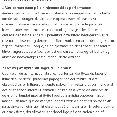
1 Vær opmærksom på din hjemmesides performance
Anders Tjørnelund fra Conversio startede oplægget med at fortælle
om de udfordringer, du skal være opmærksom på, når du vil
internationalisere din webshop. Det første han pegede på, er din
hjemmesides performance - især loading hastigheden. Det er et
område der, ifølge Anders Tjørnelund, ofte bliver negligeret. Når du
internationaliserer og dermed får flere konkurrenter, er det dog enormt
vigtigt i forhold til Google, da en hjemmeside der loader langsomt vil
blive rangeret lavere. Vær bevidst om din størrelse og dit behov, og
afsæt de nødvendige ressourcer til dette område.
2 Overvej at flytte dit lager til udlandet
Overvejer du at internationalisere, hvorfor så ikke flytte dit lager til
udlandet? Anders Tjørnelund påpeger her det faktum, at det
eksempelvis er billigere at sende pakker fra Tyskland til Danmark, end
det er at sende internt i Danmark. Der kan altså være en økonomisk
gevinst forbundet med at flytte lageret. Samtidig påpeger han, at
mange kan have glæde af flytte lageret væk, og dermed holde fokus
på at drive forretningen. Et eksempel på en løsning er Tricolore som er
et dansk firma, der tilbyder lagerhotel lige på den anden side af