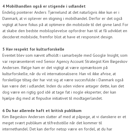
4 Mobilhandlen også er stigende i udlandet
Endelig pointerer Anders Tjørnelund at det naturligvis ikke kun er i
Danmark, at vi oplever en stigning i mobilhandel. Derfor er det også
vigtigt at have fokus på at optimere din mobilside til det givne land. For
at skabe den bedste mobiloplevelse opfordrer han til at få udviklet en
decideret mobilside, fremfor blot at have et responsivt design.
5 Hav respekt for kulturforskelle
Eventet blev som nævnt afholdt i samarbejde med Google Insight, som
var repræsenteret ved Senior Agency Account Strategist Kim Bøgeskov
Andersen. Ifølge ham er det vigtigt at være opmærksom på
kulturforskelle, når du vil internationalisere. Han vil ikke afvise, at
forskellige tiltag der har vist sig at være succesfulde i Danmark også
kan være det i udlandet. Inden du uden videre antager dette, kan det
dog være en rigtig god idé at tage fat i nogle eksperter, der kan
hjælpe dig med at finpudse initiativet til modtagerlandet.
6 Du har allerede haft et kritisk publikum
Kim Bøgeskov Andersen slutter af med at påpege, at vi danskere er et
meget svært publikum at tilfredsstille når det kommer til
internethandel. Det kan derfor netop være en fordel, at du har