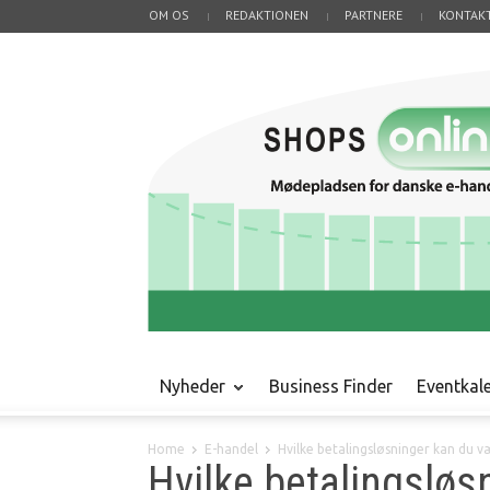
OM OS
REDAKTIONEN
PARTNERE
KONTAK
Nyheder
Business Finder
Eventkal
Home
E-handel
Hvilke betalingsløsninger kan du v
Hvilke betalingsløs