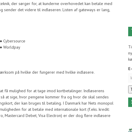
 teknik, der sørger for, at kunderne overhovedet kan betale med
og sender det videre til indløseren. Listen af gateways er lang,
● Cybersource
T
● Worldpay
ny
k
E
ærksom på hvilke der fungerer med hvilke indløsere.
 at få mulighed for at tage imod kortbetalinger. Indløserens
så at sige, hvor pengene kommer fra og hvor de skal sendes
ngskort, der kan bruges til betaling. I Danmark har Nets monopol
muligheden for at betale med internationale kort (f.eks. kredit:
ro, Mastercard Debet, Visa Electron) er der dog flere indløsere