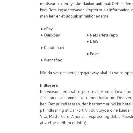
modsvar til den fysiske dankortautomat. Det er den
kort. Betalingsgatewayen krypterer alt information, 
men her er et udpluk af mulighederne:
● ePay
● Quickpay
● Nets (Netaxept)
● DIBS
● Dandomain
● Point
● Wannafind
Når du vælger betalingsgateway, skal du være opm
Indløsere
Din virksomhed skal registreres hos en indløser, for
funktion er at kommunikere med bankerne. Den ved 
hen. Det er indløseren, der bestemmer hvilke betali
på indløsning af Dankort. Vil du tilbyde dine kunder 
Visa, MasterCard, American Express, og debit: Maest
at vælge mellem (udpluk):