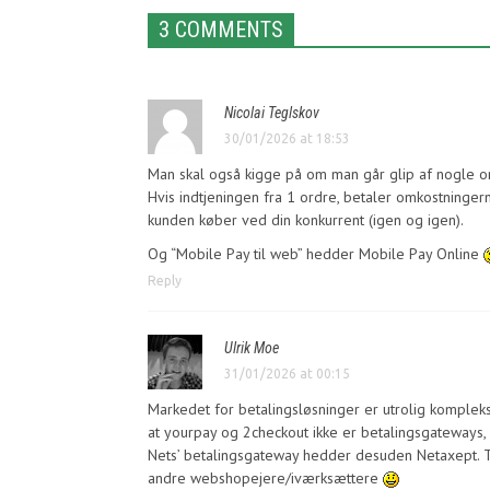
3 COMMENTS
Nicolai Teglskov
30/01/2026 at 18:53
Man skal også kigge på om man går glip af nogle ord
Hvis indtjeningen fra 1 ordre, betaler omkostningern
kunden køber ved din konkurrent (igen og igen).
Og “Mobile Pay til web” hedder Mobile Pay Online
Reply
Ulrik Moe
31/01/2026 at 00:15
Markedet for betalingsløsninger er utrolig komplekst,
at yourpay og 2checkout ikke er betalingsgateways, 
Nets’ betalingsgateway hedder desuden Netaxept. 
andre webshopejere/iværksættere