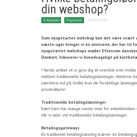
din webshop?
E-handel
Payment
30/01/2026
Som nyopstartet webshop kan det være svært at 
næste uger bringer vi en miniserie, der har til
nyopstartet webshops møder. Eftersom danskern
Dankort, fokuserer vi hovedsageligt på kortbeta
I første artikel vil vi give dig et overblik over hvil
mellem traditionelle betalingsløsninger, eksterne b
nærmere ind på, hvilke krav de forskellige løsninger
prisstrukturer.
Traditionelle betalingsløsninger
Kært barn har mange navne, men for enkelthedens sk
når vi taler om traditionelle betalingsløsninger.
Betalingsgateways
En traditionel betalingsløsning kræver en betalings