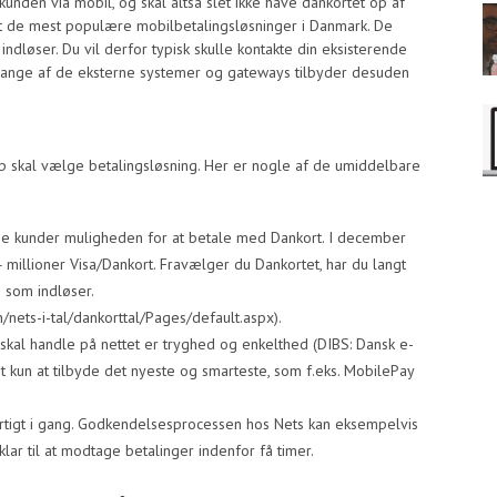
unden via mobil, og skal altså slet ikke have dankortet op af
dt de mest populære mobilbetalingsløsninger i Danmark. De
dløser. Du vil derfor typisk skulle kontakte din eksisterende
 Mange af de eksterne systemer og gateways tilbyder desuden
op skal vælge betalingsløsning. Her er nogle af de umiddelbare
ine kunder muligheden for at betale med Dankort. I december
millioner Visa/Dankort. Fravælger du Dankortet, har du langt
s som indløser.
ets-i-tal/dankorttal/Pages/default.aspx).
skal handle på nettet er tryghed og enkelthed (DIBS: Dansk e-
 kun at tilbyde det nyeste og smarteste, som f.eks. MobilePay
urtigt i gang. Godkendelsesprocessen hos Nets kan eksempelvis
lar til at modtage betalinger indenfor få timer.