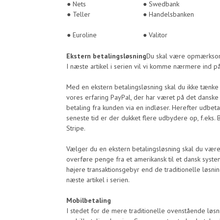
● Nets
● Swedbank
● Teller
● Handelsbanken
● Euroline
● Valitor
Ekstern betalingsløsning
Du skal være opmærksom p
I næste artikel i serien vil vi komme nærmere ind 
Med en ekstern betalingsløsning skal du ikke tænke p
vores erfaring PayPal, der har været på det dansk
betaling fra kunden via en indløser. Herefter udbet
seneste tid er der dukket flere udbydere op, f.eks. 
Stripe.
Vælger du en ekstern betalingsløsning skal du væ
overføre penge fra et amerikansk til et dansk syst
højere transaktionsgebyr end de traditionelle løsni
næste artikel i serien.
Mobilbetaling
I stedet for de mere traditionelle ovenstående løs