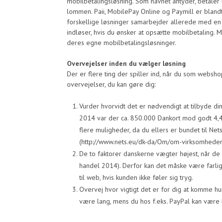
mobilbetalingsløsning. Som navnet antyder, betaler k
lommen. Paii, MobilePay Online og Paymill er blan
forskellige løsninger samarbejder allerede med en in
indløser, hvis du ønsker at opsætte mobilbetaling.
deres egne mobilbetalingsløsninger.
Overvejelser inden du vælger løsning
Der er flere ting der spiller ind, når du som websh
overvejelser, du kan gøre dig:
Vurder hvorvidt det er nødvendigt at tilbyde d
2014 var der ca. 850.000 Dankort mod godt 4,4 
flere muligheder, da du ellers er bundet til Net
(http://www.nets.eu/dk-da/Om/om-virksomheden/n
De to faktorer danskerne vægter højest, når de 
handel 2014). Derfor kan det måske være farligt
til web, hvis kunden ikke føler sig tryg.
Overvej hvor vigtigt det er for dig at komme h
være lang, mens du hos f.eks. PayPal kan være k