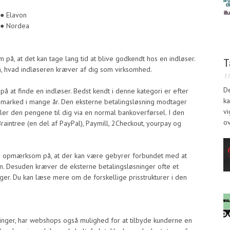
● Elavon
● Nordea
å, at det kan tage lang tid at blive godkendt hos en indløser.
T
på, hvad indløseren kræver af dig som virksomhed.
1
D
å at finde en indløser. Bedst kendt i denne kategori er efter
ka
e marked i mange år. Den eksterne betalingsløsning modtager
vi
aler den pengene til dig via en normal bankoverførsel. I den
ov
Braintree (en del af PayPal), Paymill, 2Checkout, yourpay og
re opmærksom på, at der kan være gebyrer forbundet med at
em. Desuden kræver de eksterne betalingsløsninger ofte et
nger. Du kan læse mere om de forskellige prisstrukturer i den
ninger, har webshops også mulighed for at tilbyde kunderne en