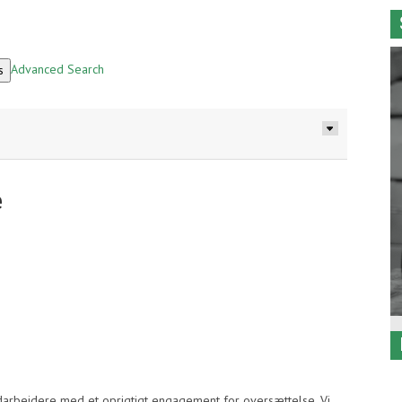
Advanced Search
e
arbejdere med et oprigtigt engagement for oversættelse. Vi