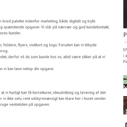
red palette indenfor marketing, både digitalt og trykt.
 og spændende opgaver. Vi slår på nærvær og god kundekontakt,
vores kunder.
P
1
 foldere, flyers, visitkort og logo. Foruden kan vi tilbyde
Ef
prog.
i 
ædet, derfor vil du som kunde hos os, altid være sikker på at vi
Pi
n vi kan løse netop din opgave.
 at vi hurtigt kan få korrekturer, ideudvikling og levering af det
 vi ikke selv, rent udstyrsmæssigt kan klare her i huset sender
 bruge ventetiden på opgaven.