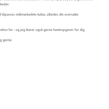
rkeder.
d tilpasses målmarkedets kultur, således din oversatte
behov for - og jeg klarer også gerne hasteopgaver for dig.
ig gerne.