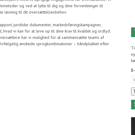
metoder og ved at lytte til dig og dine forventninger til
te løsning til dit oversættelsesbehov.
pport, juridiske dokumenter, markedsføringskampagner,
t, hvad vi kan for at leve op til dine krav til kvalitet og ordlyd.
oversættere har vi mulighed for at sammensætte teams af
elvfølgelig ønskede sprogkombinationer – håndplukket efter
T
ny
k
E