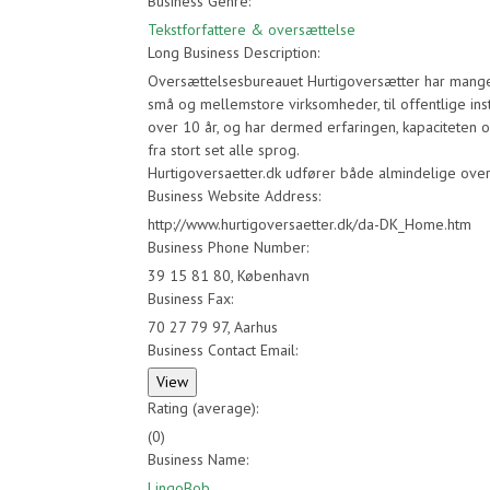
Business Genre:
Tekstforfattere & oversættelse
Long Business Description:
Oversættelsesbureauet Hurtigoversætter har mange å
små og mellemstore virksomheder, til offentlige inst
over 10 år, og har dermed erfaringen, kapaciteten og
fra stort set alle sprog.
Hurtigoversaetter.dk udfører både almindelige over
Business Website Address:
http://www.hurtigoversaetter.dk/da-DK_Home.htm
Business Phone Number:
39 15 81 80, København
Business Fax:
70 27 79 97, Aarhus
Business Contact Email:
Rating (average):
(
0
)
Business Name:
LingoBob