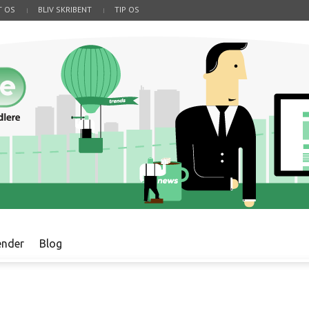
T OS
BLIV SKRIBENT
TIP OS
ender
Blog