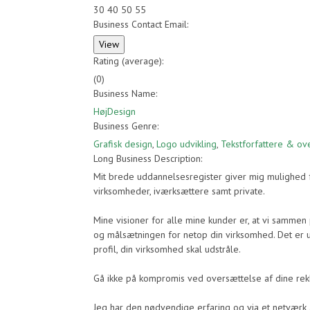
30 40 50 55
Business Contact Email:
Rating (average):
(
0
)
Business Name:
HøjDesign
Business Genre:
Grafisk design
,
Logo udvikling
,
Tekstforfattere & ov
Long Business Description:
Mit brede uddannelsesregister giver mig mulighed for
virksomheder, iværksættere samt private.
Mine visioner for alle mine kunder er, at vi sammen 
og målsætningen for netop din virksomhed. Det er uh
profil, din virksomhed skal udstråle.
Gå ikke på kompromis ved oversættelse af dine rek
Jeg har den nødvendige erfaring og via et netværk af