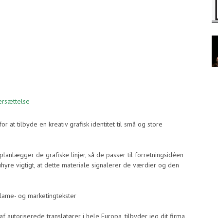
ersættelse
 at tilbyde en kreativ grafisk identitet til små og store
planlægger de grafiske linjer, så de passer til forretningsidéen
yre vigtigt, at dette materiale signalerer de værdier og den
lame- og marketingtekster
 autoriserede translatører i hele Europa, tilbyder jeg dit firma