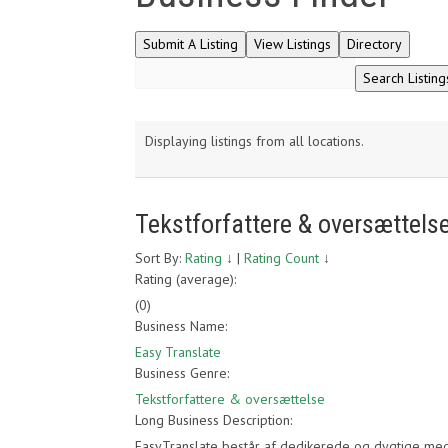
Displaying listings from all locations.
Tekstforfattere & oversættels
Sort By:
Rating
↓
|
Rating Count
↓
Rating (average):
(
0
)
Business Name:
Easy Translate
Business Genre:
Tekstforfattere & oversættelse
Long Business Description:
EasyTranslate består af dedikerede og dygtige med