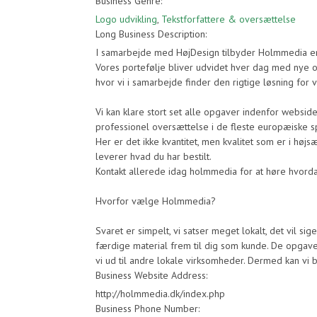
Business Genre:
Logo udvikling
,
Tekstforfattere & oversættelse
Long Business Description:
I samarbejde med HøjDesign tilbyder Holmmedia en b
Vores portefølje bliver udvidet hver dag med nye
hvor vi i samarbejde finder den rigtige løsning for 
Vi kan klare stort set alle opgaver indenfor websider,
professionel oversættelse i de fleste europæiske s
Her er det ikke kvantitet, men kvalitet som er i højs
leverer hvad du har bestilt.
Kontakt allerede idag holmmedia for at høre hvorda
Hvorfor vælge Holmmedia?
Svaret er simpelt, vi satser meget lokalt, det vil sige
færdige material frem til dig som kunde. De opgaver
vi ud til andre lokale virksomheder. Dermed kan vi
Business Website Address:
http://holmmedia.dk/index.php
Business Phone Number: