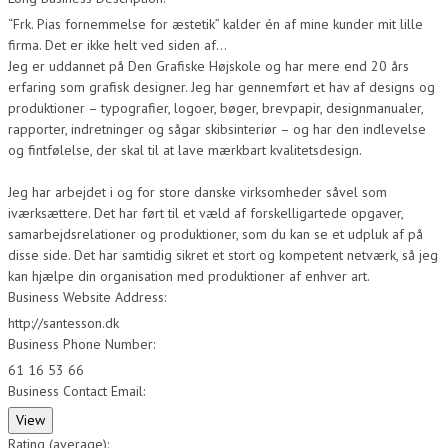
“Frk. Pias fornemmelse for æstetik” kalder én af mine kunder mit lille
firma. Det er ikke helt ved siden af…
Jeg er uddannet på Den Grafiske Højskole og har mere end 20 års
erfaring som grafisk designer. Jeg har gennemført et hav af designs og
produktioner – typografier, logoer, bøger, brevpapir, designmanualer,
rapporter, indretninger og sågar skibsinteriør – og har den indlevelse
og fintfølelse, der skal til at lave mærkbart kvalitetsdesign.
Jeg har arbejdet i og for store danske virksomheder såvel som
iværksættere. Det har ført til et væld af forskelligartede opgaver,
samarbejdsrelationer og produktioner, som du kan se et udpluk af på
disse side. Det har samtidig sikret et stort og kompetent netværk, så jeg
kan hjælpe din organisation med produktioner af enhver art.
Business Website Address:
http://santesson.dk
Business Phone Number:
61 16 53 66
Business Contact Email:
Rating (average):