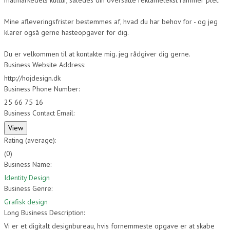
målmarkedets kultur, således din oversatte reklametekst rammer plet.
Mine afleveringsfrister bestemmes af, hvad du har behov for - og jeg
klarer også gerne hasteopgaver for dig.
Du er velkommen til at kontakte mig. jeg rådgiver dig gerne.
Business Website Address:
http://hojdesign.dk
Business Phone Number:
25 66 75 16
Business Contact Email:
Rating (average):
(
0
)
Business Name:
Identity Design
Business Genre:
Grafisk design
Long Business Description:
Vi er et digitalt designbureau, hvis fornemmeste opgave er at skabe