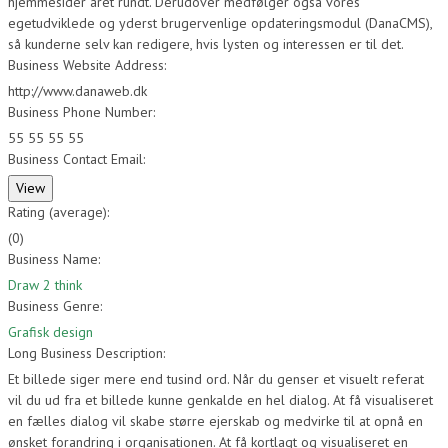
hjemmesider året rundt. Derudover medfølger også vores
egetudviklede og yderst brugervenlige opdateringsmodul (DanaCMS),
så kunderne selv kan redigere, hvis lysten og interessen er til det.
Business Website Address:
http://www.danaweb.dk
Business Phone Number:
55 55 55 55
Business Contact Email:
Rating (average):
(
0
)
Business Name:
Draw 2 think
Business Genre:
Grafisk design
Long Business Description:
Et billede siger mere end tusind ord. Når du genser et visuelt referat
vil du ud fra et billede kunne genkalde en hel dialog. At få visualiseret
en fælles dialog vil skabe større ejerskab og medvirke til at opnå en
ønsket forandring i organisationen. At få kortlagt og visualiseret en