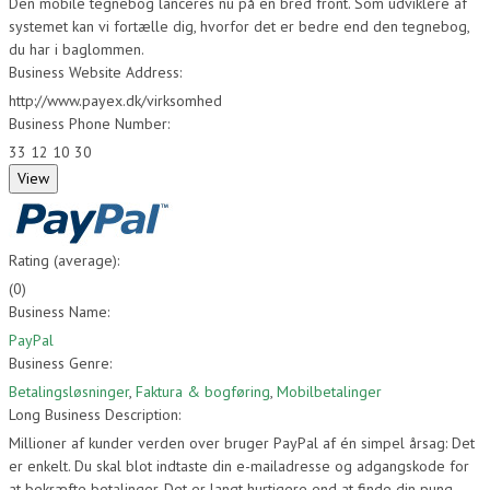
Den mobile tegnebog lanceres nu på en bred front. Som udviklere af
systemet kan vi fortælle dig, hvorfor det er bedre end den tegnebog,
du har i baglommen.
Business Website Address:
http://www.payex.dk/virksomhed
Business Phone Number:
33 12 10 30
Rating (average):
(
0
)
Business Name:
PayPal
Business Genre:
Betalingsløsninger
,
Faktura & bogføring
,
Mobilbetalinger
Long Business Description:
Millioner af kunder verden over bruger PayPal af én simpel årsag: Det
er enkelt. Du skal blot indtaste din e-mailadresse og adgangskode for
at bekræfte betalinger. Det er langt hurtigere end at finde din pung