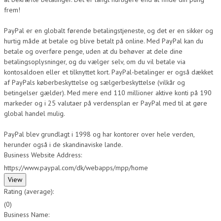
frem!
PayPal er en globalt førende betalingstjeneste, og det er en sikker og
hurtig måde at betale og blive betalt på online. Med PayPal kan du
betale og overføre penge, uden at du behøver at dele dine
betalingsoplysninger, og du vælger selv, om du vil betale via
kontosaldoen eller et tilknyttet kort. PayPal-betalinger er også dækket
af PayPals køberbeskyttelse og sælgerbeskyttelse (vilkår og
betingelser gælder). Med mere end 110 millioner aktive konti på 190
markeder og i 25 valutaer på verdensplan er PayPal med til at gøre
global handel mulig.
PayPal blev grundlagt i 1998 og har kontorer over hele verden,
herunder også i de skandinaviske lande.
Business Website Address:
https://www.paypal.com/dk/webapps/mpp/home
Rating (average):
(
0
)
Business Name: