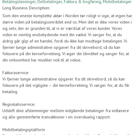
Betalingsløsninger
,
Delbetalinger
,
Faktura & bogføring
,
Mobilbetalinger
Long Business Description:
Som den eneste komplette aktør i Norden tør roligt vi sige, at ingen har
større viden på betalingsområdet end os. Men det er ikke vores viden i
sig selv, der er grunden til, at vi er værdsat af vores kunder. Vores
viden er nemlig ensbetydende med din vækst. Vi sørger for, at du
aldrig går glip af en handel, fordi du ikke kan modtage betalingen. Vi
fjerner tunge administrative opgaver fra dit skrivebord, så du kan
fokusere på din kerneforretning. Vi øger din likviditet og sørger for, at
din virksomhed har muskler nok til at vokse.
Fakturaservice:
Vi fjerner tunge administrative opgaver fra dit skrivebord, så du kan
fokusere på det vigtigste – din kerneforretning. Vi sørger for, at du får
betaling.
Regnskabsservice:
Udskift dine afstemninger mellem indgående betalinger fra indløsere
og alle gennemførte transaktioner i en overskuelig rapport.
Mobilbetalingsplatform