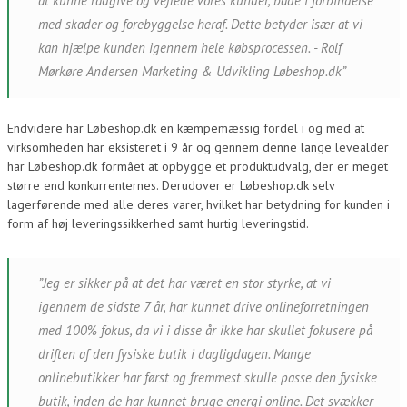
at kunne rådgive og vejlede vores kunder, både i forbindelse
med skader og forebyggelse heraf. Dette betyder især at vi
kan hjælpe kunden igennem hele købsprocessen. - Rolf
Mørkøre Andersen Marketing & Udvikling Løbeshop.dk”
Endvidere har Løbeshop.dk en kæmpemæssig fordel i og med at
virksomheden har eksisteret i 9 år og gennem denne lange levealder
har Løbeshop.dk formået at opbygge et produktudvalg, der er meget
større end konkurrenternes. Derudover er Løbeshop.dk selv
lagerførende med alle deres varer, hvilket har betydning for kunden i
form af høj leveringssikkerhed samt hurtig leveringstid.
”Jeg er sikker på at det har været en stor styrke, at vi
igennem de sidste 7 år, har kunnet drive onlineforretningen
med 100% fokus, da vi i disse år ikke har skullet fokusere på
driften af den fysiske butik i dagligdagen. Mange
onlinebutikker har først og fremmest skulle passe den fysiske
butik, inden de har kunnet bruge energi online. Det svækker