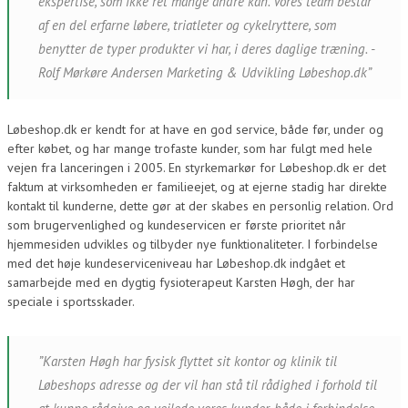
ekspertise, som ikke ret mange andre kan. Vores team består
af en del erfarne løbere, triatleter og cykelryttere, som
benytter de typer produkter vi har, i deres daglige træning. -
Rolf Mørkøre Andersen Marketing & Udvikling Løbeshop.dk”
Løbeshop.dk er kendt for at have en god service, både før, under og
efter købet, og har mange trofaste kunder, som har fulgt med hele
vejen fra lanceringen i 2005. En styrkemarkør for Løbeshop.dk er det
faktum at virksomheden er familieejet, og at ejerne stadig har direkte
kontakt til kunderne, dette gør at der skabes en personlig relation. Ord
som brugervenlighed og kundeservicen er første prioritet når
hjemmesiden udvikles og tilbyder nye funktionaliteter. I forbindelse
med det høje kundeserviceniveau har Løbeshop.dk indgået et
samarbejde med en dygtig fysioterapeut Karsten Høgh, der har
speciale i sportsskader.
”Karsten Høgh har fysisk flyttet sit kontor og klinik til
Løbeshops adresse og der vil han stå til rådighed i forhold til