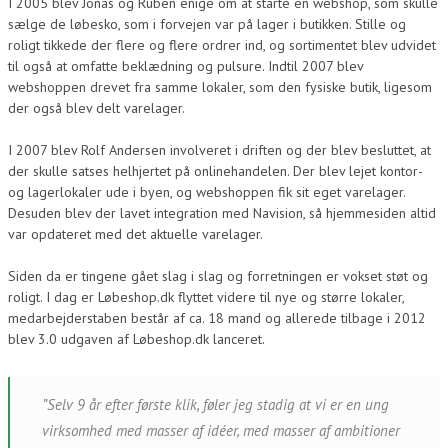
I 2005 blev Jonas og Ruben enige om at starte en webshop, som skulle
sælge de løbesko, som i forvejen var på lager i butikken. Stille og
roligt tikkede der flere og flere ordrer ind, og sortimentet blev udvidet
til også at omfatte beklædning og pulsure. Indtil 2007 blev
webshoppen drevet fra samme lokaler, som den fysiske butik, ligesom
der også blev delt varelager.
I 2007 blev Rolf Andersen involveret i driften og der blev besluttet, at
der skulle satses helhjertet på onlinehandelen. Der blev lejet kontor-
og lagerlokaler ude i byen, og webshoppen fik sit eget varelager.
Desuden blev der lavet integration med Navision, så hjemmesiden altid
var opdateret med det aktuelle varelager.
Siden da er tingene gået slag i slag og forretningen er vokset støt og
roligt. I dag er Løbeshop.dk flyttet videre til nye og større lokaler,
medarbejderstaben består af ca. 18 mand og allerede tilbage i 2012
blev 3.0 udgaven af Løbeshop.dk lanceret.
”Selv 9 år efter første klik, føler jeg stadig at vi er en ung
virksomhed med masser af idéer, med masser af ambitioner