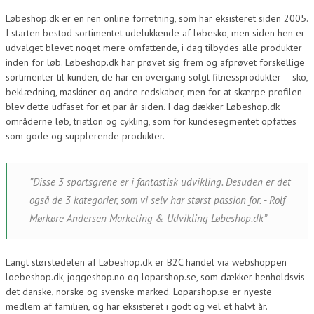
Løbeshop.dk er en ren online forretning, som har eksisteret siden 2005.
I starten bestod sortimentet udelukkende af løbesko, men siden hen er
udvalget blevet noget mere omfattende, i dag tilbydes alle produkter
inden for løb. Løbeshop.dk har prøvet sig frem og afprøvet forskellige
sortimenter til kunden, de har en overgang solgt fitnessprodukter – sko,
beklædning, maskiner og andre redskaber, men for at skærpe profilen
blev dette udfaset for et par år siden. I dag dækker Løbeshop.dk
områderne løb, triatlon og cykling, som for kundesegmentet opfattes
som gode og supplerende produkter.
”Disse 3 sportsgrene er i fantastisk udvikling. Desuden er det
også de 3 kategorier, som vi selv har størst passion for. - Rolf
Mørkøre Andersen Marketing & Udvikling Løbeshop.dk”
Langt størstedelen af Løbeshop.dk er B2C handel via webshoppen
loebeshop.dk, joggeshop.no og loparshop.se, som dækker henholdsvis
det danske, norske og svenske marked. Loparshop.se er nyeste
medlem af familien, og har eksisteret i godt og vel et halvt år.