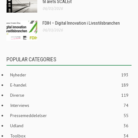
til årets SCALEit
06/03/2026
FDIH – Digital Innovation i Livsstilsbranchen
06/03/2026
POPULAR CATEGORIES
Nyheder
193
E-handel
189
Diverse
119
Interviews
74
Pressemeddelelser
55
Udland
36
Toolbox
34