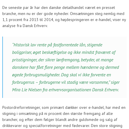
EVENTKALENDER
De seneste par år har den danske detailhandel været en presset
branche, men nu er der gode nyheder. Omsætningen steg nemlig med
1,1 procent fra 2013 til 2014, og højdespringeren er e-handel, viser ny
BLOG
analyse fra Dansk Erhverv.
“Historisk lav rente på fastforrentede lån, stigende
boligpriser, øget beskæftigelse og ikke mindst fraværet af
prisstigninger, der sikrer lønfremgang, betyder, at mange
danskere har fået flere penge mellem hænderne og dermed
øgede forbrugsmuligheder. Dog skal vi ikke forvente en
forbrugerrus – forbrugerne vil stadig være varsomme,” siger
Mira Lie Nielsen fra erhvervsorganisationen Dansk Erhverv.
Postordreforretninger, som primært dækker over e-handel, har med en
stigning i omsætning på ni procent den største fremgang af alle
brancher, og efter dem følger blandt andre guldsmede og salg af
drikkevarer og specialforretninger med fødevarer. Den store stigning