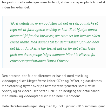
for postordreforretninger viser tydeligt, at der stadig er plads til vækst
inden for e-handel.
“Øget detailsalg er en god start på det nye år, og måske et
tegn på, at forbrugerne endelig er klar til at hjælpe dansk
økonomi fri fra den lavvækst, der stort set har hersket siden
krisen ramte. Med dagens tal for detailsalget i januar lader
det til, at danskerne har løsnet lidt op for det ellers faste
greb om deres penge,” siger økonom Mira Lie Nielsen fra
erhvervsorganisationen Dansk Erhverv.
Den branche, der falder allermest er handel med musik- og
videooptagelser. Meget færre køber CD’er og DVD’er, og danskernes
medieforbrug flytter over på netbaserede tjenester som Netflix,
Spotify og så videre. Det betød i 2014 en nedgang for detailhandel
med musik- og videooptagelser med hele 30 procent.
Hele detailomsætningen steg med 0,2 pct. i januar 2015 sammenlignet