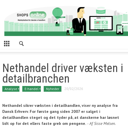
CLOSE
NYHEDER
E-HANDEL
INTERVIEWS
TOP 50
Nethandel driver væksten i
TOOLBOX
detailbranchen
SOCIAL MEDIA
UDLAND
Analyse
E-handel
Nyheder
20/02/2026
EVENTS
Nethandel sikrer væksten i detailhandlen, viser ny analyse fra
PRESSEMEDDELELSER
Dansk Erhverv. For første gang siden 2007 er salget i
detailhandlen steget og det tyder på, at danskerne har løsnet
BUSINESS FINDER
lidt op for det ellers faste greb om pengene.
- Af Sisse Melsen.