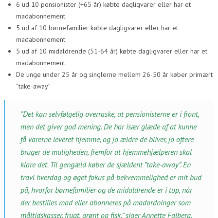
6 ud 10 pensionister (+65 år) købte dagligvarer eller har et
madabonnement
5 ud af 10 børnefamilier købte dagligvarer eller har et
madabonnement
5 ud af 10 midaldrende (51-64 år) købte dagligvarer eller har et
madabonnement
De unge under 25 år og singlerne mellem 26-50 år køber primært
”take-away”
”Det kan selvfølgelig overraske, at pensionisterne er i front,
men det giver god mening. De har især glæde af at kunne
få varerne leveret hjemme, og jo ældre de bliver, jo oftere
bruger de muligheden, fremfor at hjemmehjælperen skal
klare det. Til gengæld køber de sjældent ”take-away”. En
travl hverdag og øget fokus på bekvemmelighed er mit bud
på, hvorfor børnefamilier og de midaldrende er i top, når
der bestilles mad eller abonneres på madordninger som
måltidskasser, frugt, grønt og fisk,” siger Annette Falberg.