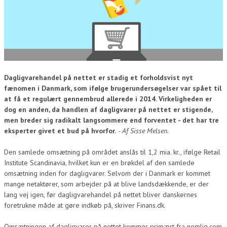
Dagligvarehandel på nettet er stadig et forholdsvist nyt
fænomen i Danmark, som ifølge brugerundersøgelser var spået til
at få et regulært gennembrud allerede i 2014. Virkeligheden er
dog en anden, da handlen af dagligvarer på nettet er stigende,
men breder sig radikalt langsommere end forventet - det har tre
eksperter givet et bud på hvorfor.
- Af Sisse Melsen.
Den samlede omsætning på området anslås til 1,2 mia. kr., ifølge Retail
Institute Scandinavia, hvilket kun er en brøkdel af den samlede
omsætning inden for dagligvarer. Selvom der i Danmark er kommet
mange netaktører, som arbejder på at blive landsdækkende, er der
lang vej igen, før dagligvarehandel på nettet bliver danskernes
foretrukne måde at gøre indkøb på, skriver Finans.dk.
Omsætningen af dagligvarer på nettet kommer primært fra nemlig.com,