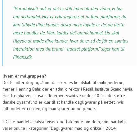
“Paradoksalt nok er det er stik imod alt den viden, vi har
om nethandel. Her er erfaringerne, at jo flere platforme, du
kan tilbyde dine kunder, desto mere loyale er de, og desto
mere handler de. Man kalder det omnichannel. Du skal
tilbyde at møde dine kunder, hvor de er, så de får en sømløs
interaktion med dit brand - uanset platform.” siger han til
Finans.dk.
Hvem er målgruppen?
Det handler dog også om danskernes kendskab til mulighederne,
mener Henning Bahr, der er adm. direktør i Retail Institute Scandinavia.
Han fremhæver, at især de erhvervsaktive under 40 år i de større
danske bysamfund er klar til at handle dagligvarer på nettet, hvis
udbuddet er i orden, og man sparer tid og penge.
FDIH e-handelsanalyse viser dog følgende om dem, som har købt
varer online i kategorien ”Dagligvarer, mad og drikke” i 2014: