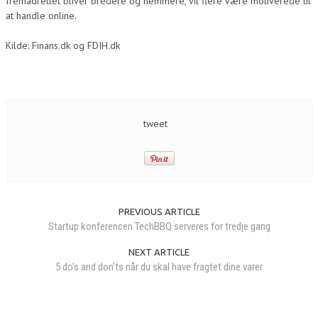
fremadrettet bliver bredere og nemmere, vil flere være motiverede til
at handle online.
Kilde: Finans.dk og FDIH.dk
tweet
PREVIOUS ARTICLE
Startup konferencen TechBBQ serveres for tredje gang
NEXT ARTICLE
5 do's and don’ts når du skal have fragtet dine varer