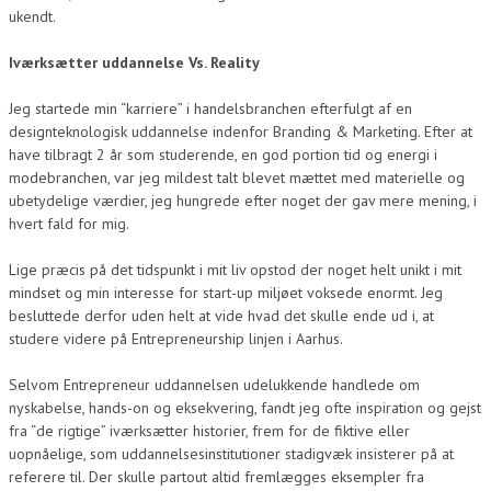
ukendt.
Iværksætter uddannelse Vs. Reality
Jeg startede min “karriere” i handelsbranchen efterfulgt af en
designteknologisk uddannelse indenfor Branding & Marketing. Efter at
have tilbragt 2 år som studerende, en god portion tid og energi i
modebranchen, var jeg mildest talt blevet mættet med materielle og
ubetydelige værdier, jeg hungrede efter noget der gav mere mening, i
hvert fald for mig.
Lige præcis på det tidspunkt i mit liv opstod der noget helt unikt i mit
mindset og min interesse for start-up miljøet voksede enormt. Jeg
besluttede derfor uden helt at vide hvad det skulle ende ud i, at
studere videre på Entrepreneurship linjen i Aarhus.
Selvom Entrepreneur uddannelsen udelukkende handlede om
nyskabelse, hands-on og eksekvering, fandt jeg ofte inspiration og gejst
fra “de rigtige” iværksætter historier, frem for de fiktive eller
uopnåelige, som uddannelsesinstitutioner stadigvæk insisterer på at
referere til. Der skulle partout altid fremlægges eksempler fra