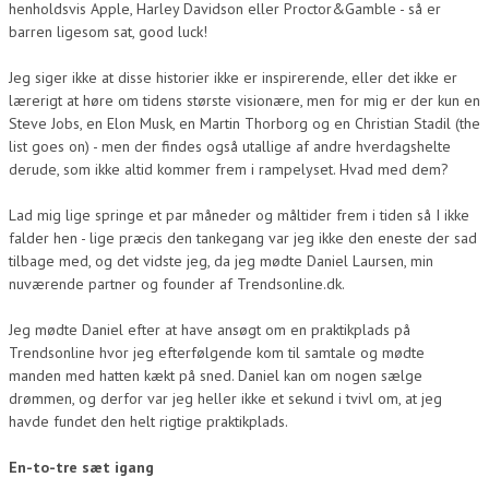
henholdsvis Apple, Harley Davidson eller Proctor&Gamble - så er
barren ligesom sat, good luck!
Jeg siger ikke at disse historier ikke er inspirerende, eller det ikke er
lærerigt at høre om tidens største visionære, men for mig er der kun en
Steve Jobs, en Elon Musk, en Martin Thorborg og en Christian Stadil (the
list goes on) - men der findes også utallige af andre hverdagshelte
derude, som ikke altid kommer frem i rampelyset. Hvad med dem?
Lad mig lige springe et par måneder og måltider frem i tiden så I ikke
falder hen - lige præcis den tankegang var jeg ikke den eneste der sad
tilbage med, og det vidste jeg, da jeg mødte Daniel Laursen, min
nuværende partner og founder af Trendsonline.dk.
Jeg mødte Daniel efter at have ansøgt om en praktikplads på
Trendsonline hvor jeg efterfølgende kom til samtale og mødte
manden med hatten kækt på sned. Daniel kan om nogen sælge
drømmen, og derfor var jeg heller ikke et sekund i tvivl om, at jeg
havde fundet den helt rigtige praktikplads.
En-to-tre sæt igang