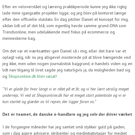
Efter en veloverstået og lærerig praktikperiode kunne jeg ikke rigtig
lade mine igangsatte projekter ligge, og jeg blev på kontoret længe
efter den officielle slutdato. En dag pitcher Daniel et koncept for mig,
sådan lidt ud af det blå, som egentlig havde samme grund-DNA som
Trendsonline, men udelukkende med fokus på ecommerce og
menneskerne bag.
Om det var et iværksætter-gen Daniel så i mig, eller det bare var et
oplagt valg, når nu jeg alligevel insisterede på at blive hængende ved
jeg ikke, men uden nogen journalistisk baggrund, e-handels viden og en
lidt naiv tilgang til livet sagde jeg naturligvis ja, da muligheden bød sig
og
Shopsonline.dk blev søsat
!
“Vi er glade for hvor langt vi er nået på et år, og vi har lært utrolig meget
undervejs. Vi ved at Shopsonline.dk har et meget stort potentiale og vi er
kun startet og glæder os til rejsen, der ligger foran os.”
Det er teamet, de danske e-handlere og jeg selv der driver værket
I de forgangne måneder har jeg samlet små stykker guld på gaden,
som i dag agere advisere, skribenter og medinitiativtager for mediet