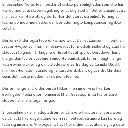
Shopsonline. Vores team består af unikke personligheder, som alle har
været med til at skabe noget, jeg er utrolig stolt af. Det er blåøjet at tro
man selv kan klare alt, og derfor har det været essentielt for mig at
teame op med mennesker, der besidder nogle kompetencer jeg ikke
selv har.
Derfor skal der også lyde et kæmpe tak til Daniel Laursen min partner,
Jesper Hvejsel som har højnet niveauet for mediets indhold og altid har
stået til rådighed når tingene er løbet lidt af sporet. Derudover har vi
the golden ladies, Josefine Benedikte Sandst, tak for urimeligt mange
velskrevne artikler og din tilstedeværelse fra dag et. Camilla Uldahl,
min redaktionelle heltinde og fantastiske skribent og til sidst Christina
Gam, det nyeste medlem af skribent-teamet.
Der er mange andre der burde takkes, men nu er vi jo hverken
Berlingske Media eller nomineret til en Gazellepris, så lad os bare
stoppe her mens legen er god.
Shopsonline.dk er mødepladsen for danske e-handlere, vi bestræber
os på, at få hverdagsheltene frem i rampelyset, så andre kan lære og
lade sig inspirere. Vi arbejder på at få branchen til at åbne sig, og dele