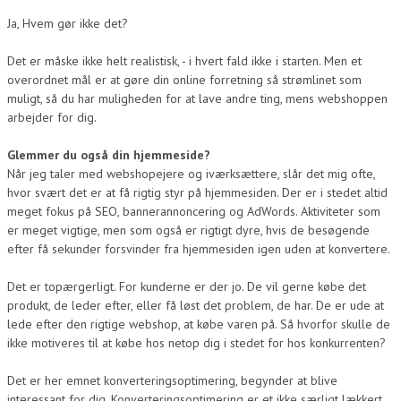
Ja, Hvem gør ikke det?
Det er måske ikke helt realistisk, - i hvert fald ikke i starten. Men et
overordnet mål er at gøre din online forretning så strømlinet som
muligt, så du har muligheden for at lave andre ting, mens webshoppen
arbejder for dig.
Glemmer du også din hjemmeside?
Når jeg taler med webshopejere og iværksættere, slår det mig ofte,
hvor svært det er at få rigtig styr på hjemmesiden. Der er i stedet altid
meget fokus på SEO, bannerannoncering og AdWords. Aktiviteter som
er meget vigtige, men som også er rigtigt dyre, hvis de besøgende
efter få sekunder forsvinder fra hjemmesiden igen uden at konvertere.
Det er topærgerligt. For kunderne er der jo. De vil gerne købe det
produkt, de leder efter, eller få løst det problem, de har. De er ude at
lede efter den rigtige webshop, at købe varen på. Så hvorfor skulle de
ikke motiveres til at købe hos netop dig i stedet for hos konkurrenten?
Det er her emnet konverteringsoptimering, begynder at blive
interessant for dig. Konverteringsoptimering er et ikke særligt lækkert