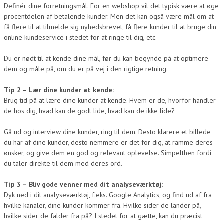
Definér dine forretningsmål. For en webshop vil det typisk være at øge
procentdelen af betalende kunder. Men det kan også være mål om at
få flere til at tilmelde sig nyhedsbrevet, få flere kunder til at bruge din
online kundeservice i stedet for at ringe til dig, etc.
Du er nødt til at kende dine mål, før du kan begynde på at optimere
dem og måle på, om du er på vej i den rigtige retning.
Tip 2 – Lær dine kunder at kende:
Brug tid på at lære dine kunder at kende. Hvem er de, hvorfor handler
de hos dig, hvad kan de godt lide, hvad kan de ikke lide?
Gå ud og interview dine kunder, ring til dem. Desto klarere et billede
du har af dine kunder, desto nemmere er det for dig, at ramme deres
ønsker, og give dem en god og relevant oplevelse. Simpelthen fordi
du taler direkte til dem med deres ord.
Tip 3 – Bliv gode venner med dit analyseværktøj:
Dyk ned i dit analyseværktøj, f.eks. Google Analytics, og find ud af fra
hvilke kanaler, dine kunder kommer fra. Hvilke sider de lander på,
hvilke sider de falder fra på? I stedet for at gætte, kan du præcist