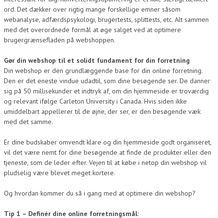
ord. Det dækker over rigtig mange forskellige emner såsom
webanalyse, adfærdspsykologi, brugertests, splittests, etc. Alt sammen
med det overordnede formål at øge salget ved at optimere
brugergrænsefladen på webshoppen.
Gør din webshop til et solidt fundament for din forretning
Din webshop er den grundlæggende base for din online forretning.
Den er det eneste vindue udadtil, som dine besøgende ser. De danner
sig på 50 millisekunder et indtryk af, om din hjemmeside er troværdig
og relevant ifølge Carleton University i Canada. Hvis siden ikke
umiddelbart appellerer til de øjne, der ser, er den besøgende væk
med det samme.
Er dine budskaber omvendt klare og din hjemmeside godt organiseret,
vil det være nemt for dine besøgende at finde de produkter eller den
tjeneste, som de leder efter. Vejen til at købe i netop din webshop vil
pludselig være blevet meget kortere.
Og hvordan kommer du så i gang med at optimere din webshop?
Tip 1 – Definér dine online forretningsmål: