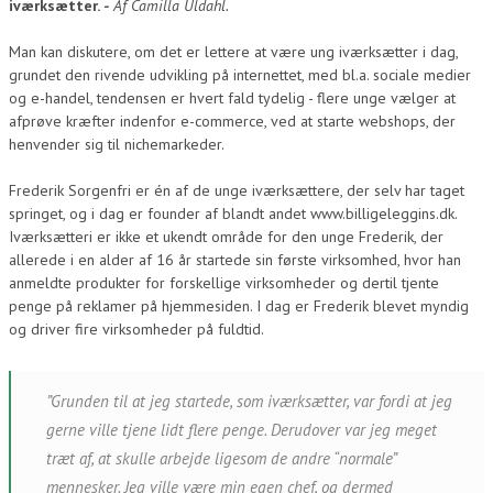
iværksætter.
-
Af Camilla Uldahl.
Man kan diskutere, om det er lettere at være ung iværksætter i dag,
grundet den rivende udvikling på internettet, med bl.a. sociale medier
og e-handel, tendensen er hvert fald tydelig - flere unge vælger at
afprøve kræfter indenfor e-commerce, ved at starte webshops, der
henvender sig til nichemarkeder.
Frederik Sorgenfri er én af de unge iværksættere, der selv har taget
springet, og i dag er founder af blandt andet www.billigeleggins.dk.
Iværksætteri er ikke et ukendt område for den unge Frederik, der
allerede i en alder af 16 år startede sin første virksomhed, hvor han
anmeldte produkter for forskellige virksomheder og dertil tjente
penge på reklamer på hjemmesiden. I dag er Frederik blevet myndig
og driver fire virksomheder på fuldtid.
”Grunden til at jeg startede, som iværksætter, var fordi at jeg
gerne ville tjene lidt flere penge. Derudover var jeg meget
træt af, at skulle arbejde ligesom de andre “normale”
mennesker. Jeg ville være min egen chef, og dermed