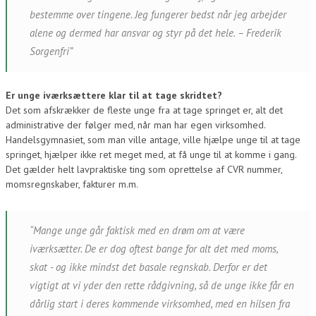
bestemme over tingene. Jeg fungerer bedst når jeg arbejder
alene og dermed har ansvar og styr på det hele. – Frederik
Sorgenfri”
Er unge iværksættere klar til at tage skridtet?
Det som afskrækker de fleste unge fra at tage springet er, alt det
administrative der følger med, når man har egen virksomhed.
Handelsgymnasiet, som man ville antage, ville hjælpe unge til at tage
springet, hjælper ikke ret meget med, at få unge til at komme i gang.
Det gælder helt lavpraktiske ting som oprettelse af CVR nummer,
momsregnskaber, fakturer m.m.
“Mange unge går faktisk med en drøm om at være
iværksætter. De er dog oftest bange for alt det med moms,
skat - og ikke mindst det basale regnskab. Derfor er det
vigtigt at vi yder den rette rådgivning, så de unge ikke får en
dårlig start i deres kommende virksomhed, med en hilsen fra