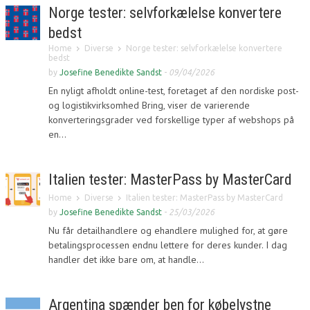
Norge tester: selvforkælelse konvertere
bedst
Home
Diverse
Norge tester: selvforkælelse konvertere
bedst
by
Josefine Benedikte Sandst
-
09/04/2026
En nyligt afholdt online-test, foretaget af den nordiske post-
og logistikvirksomhed Bring, viser de varierende
konverteringsgrader ved forskellige typer af webshops på
en...
Italien tester: MasterPass by MasterCard
Home
Diverse
Italien tester: MasterPass by MasterCard
by
Josefine Benedikte Sandst
-
25/03/2026
Nu får detailhandlere og ehandlere mulighed for, at gøre
betalingsprocessen endnu lettere for deres kunder. I dag
handler det ikke bare om, at handle...
Argentina spænder ben for købelystne