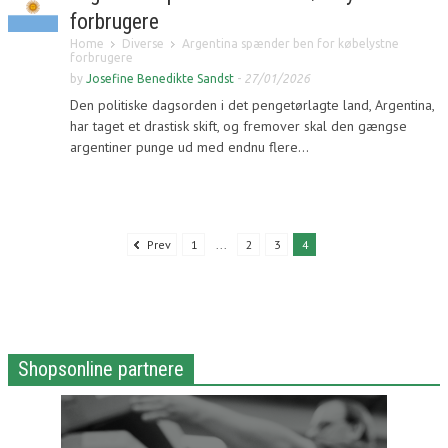
forbrugere
Home
Diverse
Argentina spænder ben for købelystne
forbrugere
by
Josefine Benedikte Sandst
-
27/01/2026
Den politiske dagsorden i det pengetørlagte land, Argentina,
har taget et drastisk skift, og fremover skal den gængse
argentiner punge ud med endnu flere...
Prev
1
...
2
3
4
Shopsonline partnere