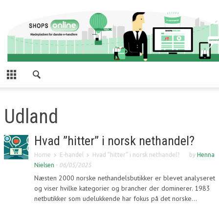
Udland
Hvad ”hitter” i norsk nethandel?
Home
E-handel
Hvad ”hitter” i norsk nethandel?
by
Henna
Nielsen
-
06/05/2025
Næsten 2000 norske nethandelsbutikker er blevet analyseret
og viser hvilke kategorier og brancher der dominerer. 1983
netbutikker som udelukkende har fokus på det norske...