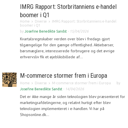
IMRG Rapport: Storbritanniens e-handel
boomer i Q1
Home
Diverse
IMRG Rapport: Storbritanniens e-handel
boomer i Q1
by
Josefine Benedikte Sandst
-
15/04/2026
Kvartalsregnskaber verden over blev i fredags gjort
tilgængelige for den gænge offentlighed. Aktiebørser,
børsmæglere, interesserede forbrugere og det øvrige
erhvervsliv fik et øjebliksbillede af...
M-commerce stormer frem i Europa
Home
Diverse
M-commerce stormer frem i Europa
by
Josefine Benedikte Sandst
-
14/04/2026
Det er ikke mange år siden teknologien blev præsenteret for
marketingsafdelingerne, og relativt hurtigt efter blev
teknologien implementeret i e-handlen. Vi har på
Shopsonline.dk...