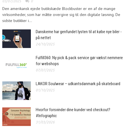
03/07/2025
0
Den amerikansk ejede butikskæde Blockbuster er en af de mange
virksomheder, som har måtte overgive sig til den digitale løsning. De
sidste butikker i...
Danskerne har genfundet lysten til at købe nye biler -
på nettet
24/10/2025
Fulfill360: Ny pick & pack service gør vækst nemmere
for webshops
07/07/2025
LAKOR Soulwear – udkantsdanmark på skateboard
01/10/2025
Hvorfor forsvinder dine kunder ved checkout?
#Infographic
31/03/2026