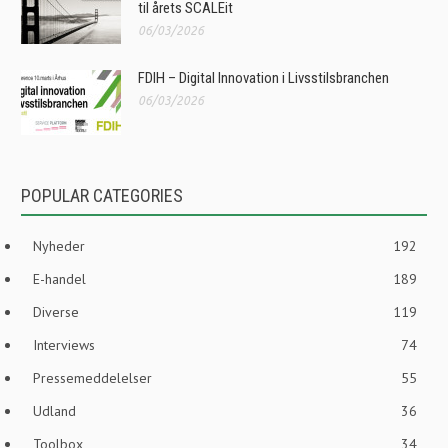
til årets SCALEit
06/03/2026
FDIH – Digital Innovation i Livsstilsbranchen
06/03/2026
POPULAR CATEGORIES
Nyheder
192
E-handel
189
Diverse
119
Interviews
74
Pressemeddelelser
55
Udland
36
Toolbox
34