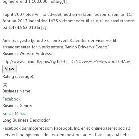
og mere end 1.100.000 indlæg[1].
I april 2007 blev Amino udvidet med en virksomhedsbørs, som pr. 11.
februar 2013 indholder 1425 virksomheder til salg, til en samlet værdi
på 1.474.862.010 kr.[2]
Amino's nyeste tjeneste er en Event Kalender der viser vej til
arrangementer for iværksættere, "Amino Erhvervs Events".
Business Website Address:
http://www.amino.dk/plus/?gclid=CLLDzNOvwsACFYMewwodT04AuA
Rating (average):
(
0
)
Business Name:
Facebook
Business Genre:
Social Media
Long Business Description:
Facebook børsnoteret som Facebook, Inc. er et onlinebaseret socialt
netværk, og hjemmesiden er den mest besøgte af sin slags på hele