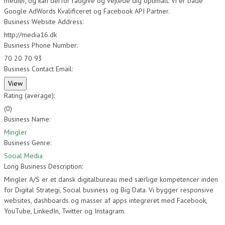
medier, og kan derfor rådgive og vejlede dig optimalt. Vi er både
Google AdWords Kvalificeret og Facebook API Partner.
Business Website Address:
http://media16.dk
Business Phone Number:
70 20 70 93
Business Contact Email:
Rating (average):
(
0
)
Business Name:
Mingler
Business Genre:
Social Media
Long Business Description:
Mingler A/S er et dansk digitalbureau med særlige kompetencer inden
for Digital Strategi, Social business og Big Data. Vi bygger responsive
websites, dashboards og masser af apps integreret med Facebook,
YouTube, LinkedIn, Twitter og Instagram.