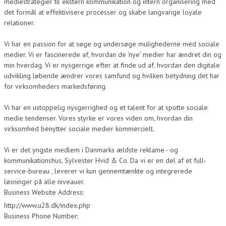
mediestrategier til ekstern kommunikation og intern organisering med
det formål at effektivisere processer og skabe langvarige loyale
relationer.
Vi har en passion for at søge og undersøge mulighederne med sociale
medier. Vi er fascinerede af, hvordan de 'nye' medier har ændret din og
min hverdag. Vi er nysgerrige efter at finde ud af, hvordan den digitale
udvikling løbende ændrer vores samfund og hvilken betydning det har
for virksomheders markedsføring.
Vi har en ustoppelig nysgerrighed og et talent for at spotte sociale
medie tendenser. Vores styrke er vores viden om, hvordan din
virksomhed benytter sociale medier kommercielt.
Vi er det yngste medlem i Danmarks ældste reklame - og
kommunikationshus, Sylvester Hvid & Co. Da vi er en del af et full-
service-bureau , leverer vi kun gennemtænkte og integrerede
løsninger på alle niveauer.
Business Website Address:
http://www.u28.dk/index.php
Business Phone Number: