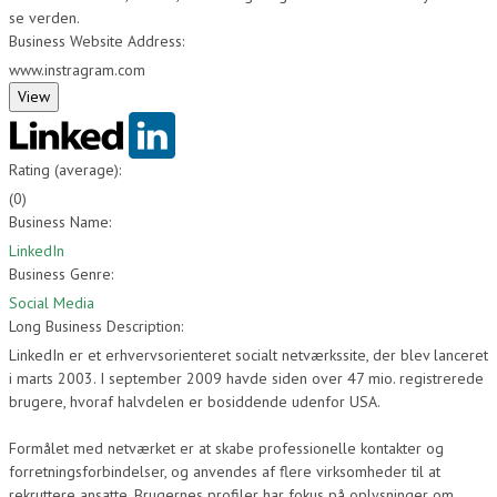
se verden.
Business Website Address:
www.instragram.com
Rating (average):
(
0
)
Business Name:
LinkedIn
Business Genre:
Social Media
Long Business Description:
LinkedIn er et erhvervsorienteret socialt netværkssite, der blev lanceret
i marts 2003. I september 2009 havde siden over 47 mio. registrerede
brugere, hvoraf halvdelen er bosiddende udenfor USA.
Formålet med netværket er at skabe professionelle kontakter og
forretningsforbindelser, og anvendes af flere virksomheder til at
rekruttere ansatte. Brugernes profiler har fokus på oplysninger om