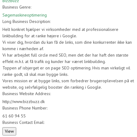
BizzBuzz
Business Genre:
Søgemaskineoptimering
Long Business Description:
Helt konkret hjælper vi virksomheder med at professionalisere
linkbuilding for at ranke højere i Google.
Vi viser dig, hvordan du kan få de links, som dine konkurrenter ikke kan
komme i nærheden af.
Vi har arbejdet full circle med SEO, men det der har haft den største
effekt m.h.t. at få trafik og kunder har været linkbuilding.
Toppen af isbjerget er on page SEO optimering. Hvis man virkeligt vil
ranke godt, så skal man bygge links.
Vores mission er at bygge links, som forbedrer brugeroplevelsen på et
website, og selvfølgelig booster din ranking i Google.
Business Website Address:
http://www.bizzbuzz.dk
Business Phone Number:
61 60 94 55
Business Contact Email: