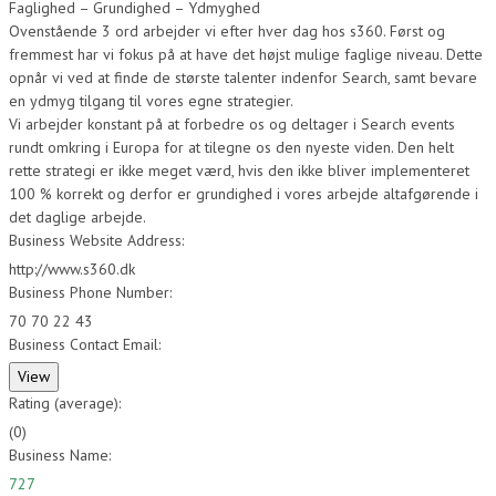
Faglighed – Grundighed – Ydmyghed
Ovenstående 3 ord arbejder vi efter hver dag hos s360. Først og
fremmest har vi fokus på at have det højst mulige faglige niveau. Dette
opnår vi ved at finde de største talenter indenfor Search, samt bevare
en ydmyg tilgang til vores egne strategier.
Vi arbejder konstant på at forbedre os og deltager i Search events
rundt omkring i Europa for at tilegne os den nyeste viden. Den helt
rette strategi er ikke meget værd, hvis den ikke bliver implementeret
100 % korrekt og derfor er grundighed i vores arbejde altafgørende i
det daglige arbejde.
Business Website Address:
http://www.s360.dk
Business Phone Number:
70 70 22 43
Business Contact Email:
Rating (average):
(
0
)
Business Name:
727