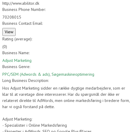
http://www.abilitor.dk
Business Phone Number:
70208015
Business Contact Email:
Rating (average):
(
0
)
Business Name:
Adjust Marketing
Business Genre:
PPC/SEM (Adwords & ads)
,
Søgemaskineoptimering
Long Business Description:
Hos Adjust Marketing sidder en række dygtige medarbejdere, som er
klar til at varetage dine interesserer. Har du spørgsmål der ikke er
relateret direkte til AdWords, men online markedsføring i bredere form,
har vi også forstand på dette.
Adjust Marketing:
- Specialister i Online Markedsføring
- Eksperter i AdWords, SEO og Google Plus/Places