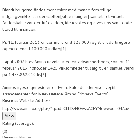
Blandt brugerne findes mennesker med mange forskellige
indgangsvinkler til iværksætteri[Kilde mangler] samlet i et virtuelt
fællesskab, hvor der luftes ideer, idéudvikles og gives tips samt gode
tilbud til hinanden.
Pr. 11. februar 2013 er der mere end 125.000 registrerede brugere
og mere end 1.100.000 indlæg[1].
I april 2007 blev Amino udvidet med en virksomhedsbørs, som pr. 11.
februar 2013 indholder 1425 virksomheder til salg, til en samlet værdi
på 1.474.862.010 kr.[2]
Amino's nyeste tjeneste er en Event Kalender der viser vej til
arrangementer for iværksættere, "Amino Erhvervs Events".
Business Website Address:
http://www.amino.dk/plus/?gclid=CLLDzNOvwsACFYMewwodT04AuA
Rating (average):
(
0
)
Business Name: