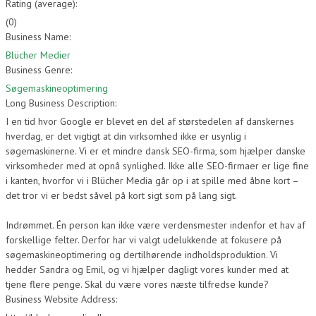
Rating (average):
(
0
)
Business Name:
Blücher Medier
Business Genre:
Søgemaskineoptimering
Long Business Description:
I en tid hvor Google er blevet en del af størstedelen af danskernes
hverdag, er det vigtigt at din virksomhed ikke er usynlig i
søgemaskinerne. Vi er et mindre dansk SEO-firma, som hjælper danske
virksomheder med at opnå synlighed. Ikke alle SEO-firmaer er lige fine
i kanten, hvorfor vi i Blücher Media går op i at spille med åbne kort –
det tror vi er bedst såvel på kort sigt som på lang sigt.
Indrømmet. Én person kan ikke være verdensmester indenfor et hav af
forskellige felter. Derfor har vi valgt udelukkende at fokusere på
søgemaskineoptimering og dertilhørende indholdsproduktion. Vi
hedder Sandra og Emil, og vi hjælper dagligt vores kunder med at
tjene flere penge. Skal du være vores næste tilfredse kunde?
Business Website Address: