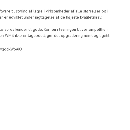
re til styring af lagre i virksomheder af alle størrelser og i
 er udviklet under iagttagelse af de højeste kvalitetskrav.
 vores kunder til gode. Kernen i løsningen bliver simpelthen
n WMS ikke er lagopdelt, gør det opgradering nemt og ligetil.
mwgodkWoAiQ