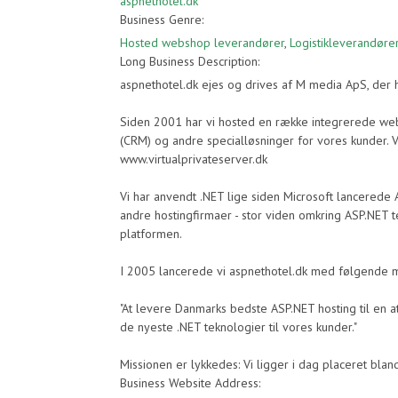
aspnethotel.dk
Business Genre:
Hosted webshop leverandører
,
Logistikleverandøre
Long Business Description:
aspnethotel.dk ejes og drives af M media ApS, der 
Siden 2001 har vi hosted en række integrerede web
(CRM) og andre specialløsninger for vores kunder. Vi
www.virtualprivateserver.dk
Vi har anvendt .NET lige siden Microsoft lancerede 
andre hostingfirmaer - stor viden omkring ASP.NET t
platformen.
I 2005 lancerede vi aspnethotel.dk med følgende må
"At levere Danmarks bedste ASP.NET hosting til en att
de nyeste .NET teknologier til vores kunder."
Missionen er lykkedes: Vi ligger i dag placeret blan
Business Website Address: