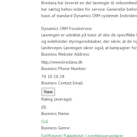
Bredana har leveret en del løsninger til virksomhe
har særlig behov inden for service. Generelle beho
basis af standard Dynamics CRM systemet. Endvidere
Dynamics CRM Foodservice
Løsningen er udviklet på basis af alle de specifikk
og indeholder styringsredskaber, der sikrer, at de r
landevejen. Løsningen sikrer også, at kampagner for
Business Website Address:
http://www.bredana.dk
Business Phone Number:
70 10 20 28
Business Contact Email:
Rating (average):
(
0
)
Business Name:
CLG
Business Genre:
Fullfilment/ Pakkehotel
,
Logistikleverandører