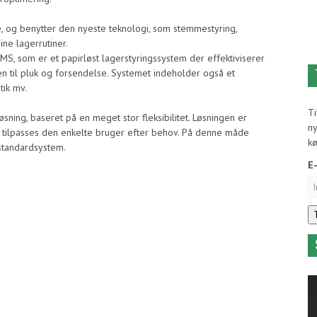
, og benytter den nyeste teknologi, som stemmestyring,
ine lagerrutiner.
S, som er et papirløst lagerstyringssystem der effektiviserer
n til pluk og forsendelse. Systemet indeholder også et
tik mv.
T
ing, baseret på en meget stor fleksibilitet. Løsningen er
ny
tilpasses den enkelte bruger efter behov. På denne måde
k
 standardsystem.
E