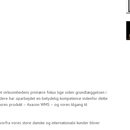
ret virksomhedens primære fokus lige siden grundlæggelsen i
jdere har oparbejdet en betydelig kompetence indenfor dette
i vores produkt – Axacon WMS – og vores tilgang til
vorfra vores store danske og internationale kunder bliver