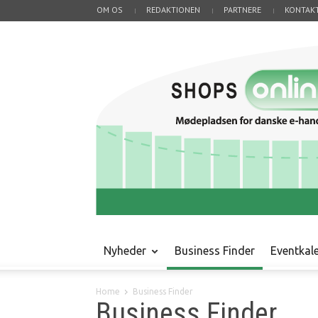
OM OS
REDAKTIONEN
PARTNERE
KONTAK
Nyheder
Business Finder
Eventkal
Home
Business Finder
Business Finder