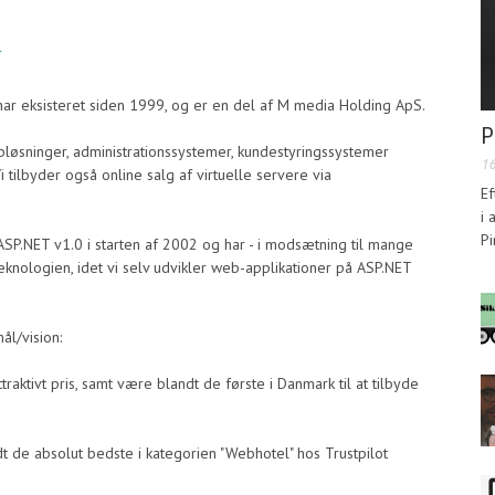
r
har eksisteret siden 1999, og er en del af M media Holding ApS.
P
løsninger, administrationssystemer, kundestyringssystemer
1
 tilbyder også online salg af virtuelle servere via
Ef
i 
Pi
ASP.NET v1.0 i starten af 2002 og har - i modsætning til mange
eknologien, idet vi selv udvikler web-applikationer på ASP.NET
l/vision:
raktivt pris, samt være blandt de første i Danmark til at tilbyde
dt de absolut bedste i kategorien "Webhotel" hos Trustpilot