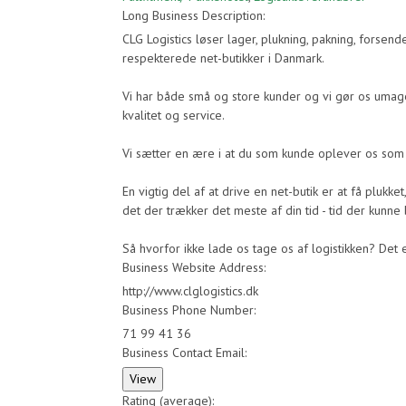
Long Business Description:
CLG Logistics løser lager, plukning, pakning, forse
respekterede net-butikker i Danmark.
Vi har både små og store kunder og vi gør os umage
kvalitet og service.
Vi sætter en ære i at du som kunde oplever os som 
En vigtig del af at drive en net-butik er at få plukk
det der trækker det meste af din tid - tid der kunne
Så hvorfor ikke lade os tage os af logistikken? Det e
Business Website Address:
http://www.clglogistics.dk
Business Phone Number:
71 99 41 36
Business Contact Email:
Rating (average):