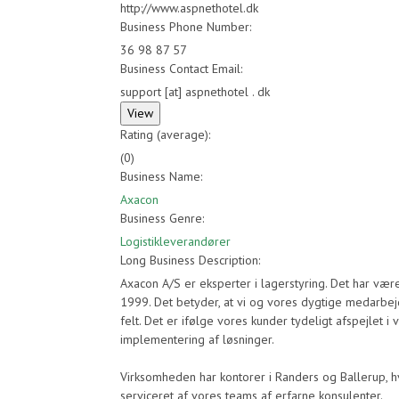
http://www.aspnethotel.dk
Business Phone Number:
36 98 87 57
Business Contact Email:
support [at] aspnethotel . dk
Rating (average):
(
0
)
Business Name:
Axacon
Business Genre:
Logistikleverandører
Long Business Description:
Axacon A/S er eksperter i lagerstyring. Det har væ
1999. Det betyder, at vi og vores dygtige medarbe
felt. Det er ifølge vores kunder tydeligt afspejlet 
implementering af løsninger.
Virksomheden har kontorer i Randers og Ballerup, h
serviceret af vores teams af erfarne konsulenter.