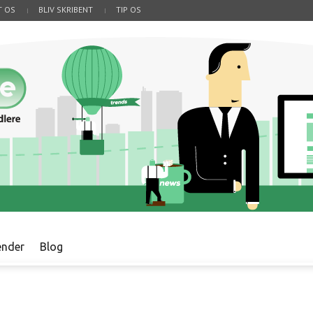
T OS
BLIV SKRIBENT
TIP OS
ender
Blog