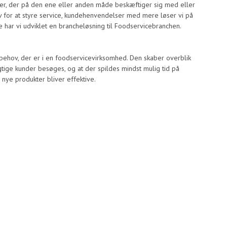
der, der på den ene eller anden måde beskæftiger sig med eller
v for at styre service, kundehenvendelser med mere løser vi på
 har vi udviklet en brancheløsning til Foodservicebranchen.
e behov, der er i en foodservicevirksomhed. Den skaber overblik
igtige kunder besøges, og at der spildes mindst mulig tid på
 nye produkter bliver effektive.