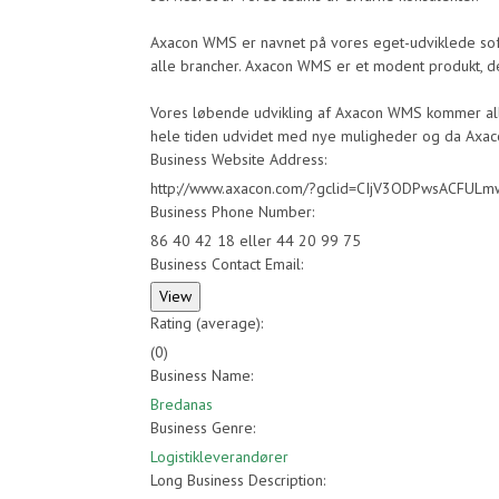
Axacon WMS er navnet på vores eget-udviklede softwa
alle brancher. Axacon WMS er et modent produkt, der
Vores løbende udvikling af Axacon WMS kommer alle
hele tiden udvidet med nye muligheder og da Axaco
Business Website Address:
http://www.axacon.com/?gclid=CIjV3ODPwsACFUL
Business Phone Number:
86 40 42 18 eller 44 20 99 75
Business Contact Email:
Rating (average):
(
0
)
Business Name:
Bredanas
Business Genre:
Logistikleverandører
Long Business Description: