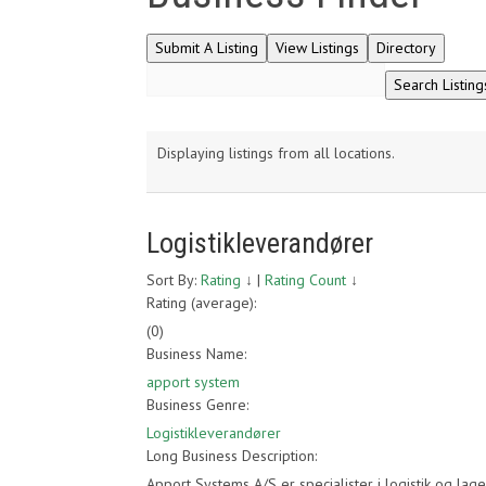
Displaying listings from all locations.
Logistikleverandører
Sort By:
Rating
↓
|
Rating Count
↓
Rating (average):
(
0
)
Business Name:
apport system
Business Genre:
Logistikleverandører
Long Business Description:
Apport Systems A/S er specialister i logistik og lag