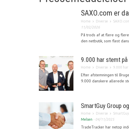
SAXO.com er dan
Home
Diverse
SAXO.com 
11/02/2026
På trods af at flere og fle
den netbutik, som flest dan
9.000 har stemt på 
Home
Diverse
9.000 har
Efter afstemningen til Brug
9.000 danskere allerede stem
SmartGuy Group og 
Home
Diverse
SmartGuy 
Melsen
-
04/11/2025
TradeTracker har netop ind