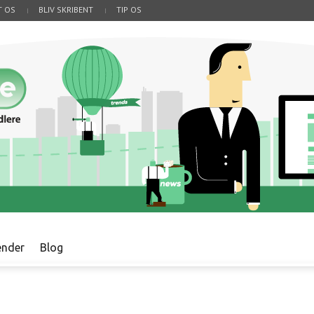
T OS
BLIV SKRIBENT
TIP OS
ender
Blog