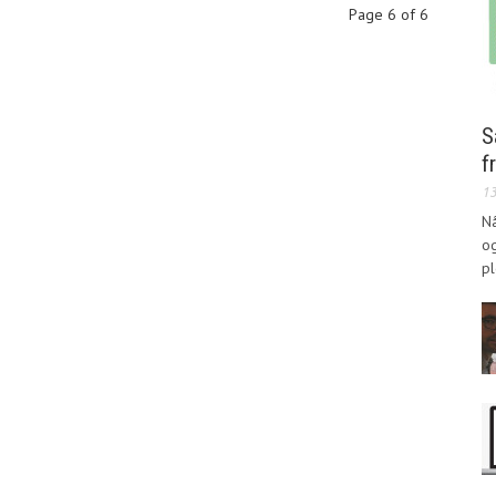
Page 6 of 6
S
f
1
Nå
og
pl