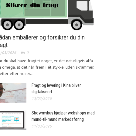
ådan emballerer og forsikrer du din
ragt
3/03/2026
0
r du skal have fragtet noget, er det naturligvis alfa
 omega, at det når frem i ét stykke, uden skrammer,
etter eller ridser....
Fragt og levering i Kina bliver
digitaliseret
13/03/2026
Showmybuy hjælper webshops med
mund-til-mund markedsføring
11/03/2026