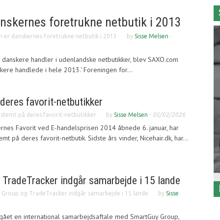
skernes foretrukne netbutik i 2013
er danskernes foretrukne netbutik i 2013
by
Sisse Melsen
-
re danskere handler i udenlandske netbutikker, blev SAXO.com
skere handlede i hele 2013.' Foreningen for...
deres favorit-netbutikker
 stemt på deres favorit-netbutikker
by
Sisse Melsen
-
05/02/2026
ernes Favorit ved E-handelsprisen 2014 åbnede 6. januar, har
t på deres favorit-netbutik. Sidste års vinder, Nicehair.dk, har...
TradeTracker indgår samarbejde i 15 lande
Group og TradeTracker indgår samarbejde i 15 lande
by
Sisse
gået en international samarbejdsaftale med SmartGuy Group,