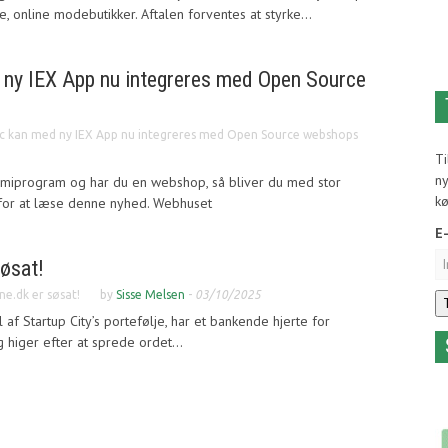
, online modebutikker. Aftalen forventes at styrke...
ny IEX App nu integreres med Open Source
c kan med ny IEX App nu integreres med Open Source webshops
T
ny
miprogram og har du en webshop, så bliver du med stor
k
for at læse denne nyhed. Webhuset
E
søsat!
ne.dk er søsat!
by
Sisse Melsen
-
03/10/2025
af Startup City’s portefølje, har et bankende hjerte for
 higer efter at sprede ordet...