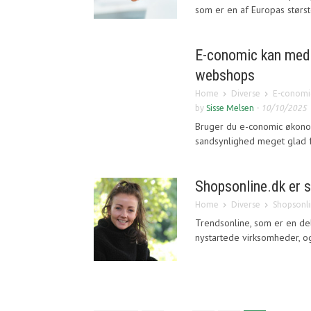
som er en af Europas største
E-conomic kan med 
webshops
Home
Diverse
E-conomi
by
Sisse Melsen
-
10/10/2025
Bruger du e-conomic økono
sandsynlighed meget glad 
Shopsonline.dk er 
Home
Diverse
Shopsonli
Trendsonline, som er en del 
nystartede virksomheder, og