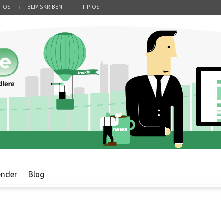
T OS
BLIV SKRIBENT
TIP OS
ender
Blog