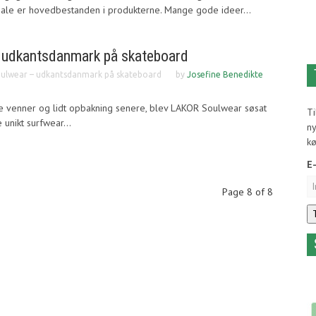
ale er hovedbestanden i produkterne. Mange gode ideer...
udkantsdanmark på skateboard
ulwear – udkantsdanmark på skateboard
by
Josefine Benedikte
 venner og lidt opbakning senere, blev LAKOR Soulwear søsat
T
unikt surfwear...
ny
k
E
Page 8 of 8