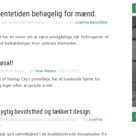
ventetiden behagelig for mænd.
– gør ventetiden behagelig for mænd.
by
Josefine Benedikte
 har en vision om at være uundgåelige, når forbrugeren vil
e beklædninger, hvor centrale elementer...
søsat!
ne.dk er søsat!
by
Sisse Melsen
-
03/10/2025
af Startup City’s portefølje, har et bankende hjerte for
 higer efter at sprede ordet...
dygtig bevidsthed og lækkert design.
elte, bæredygtig bevidsthed og lækkert design.
by
Josefine
5
agt god samvittighed i de kvalitetssikrede designtasker fra