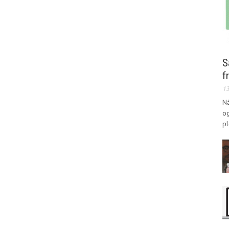
S
f
1
Nå
og
pl