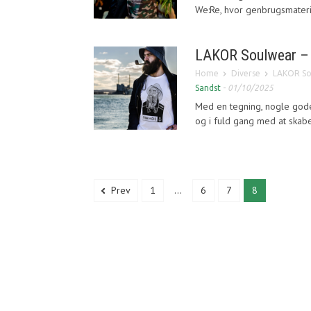
We:Re, hvor genbrugsmateri
LAKOR Soulwear – 
Home
Diverse
LAKOR So
Sandst
-
01/10/2025
Med en tegning, nogle gode
og i fuld gang med at skabe 
Prev
1
...
6
7
8