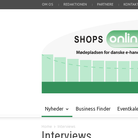
OM OS
REDAKTIONEN
PARTNERE
KONTAK
Nyheder
Business Finder
Eventkal
Home
Interviews
Interviews