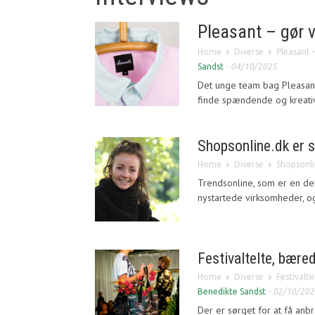
Pleasant – gør 
Home
Diverse
Pleasant 
Sandst
-
04/10/2025
Det unge team bag Pleasant
finde spændende og kreativ
Shopsonline.dk er 
Home
Diverse
Shopsonli
Trendsonline, som er en del 
nystartede virksomheder, og
Festivaltelte, bære
Home
Diverse
Festivalt
Benedikte Sandst
-
02/10/202
Der er sørget for at få anbr