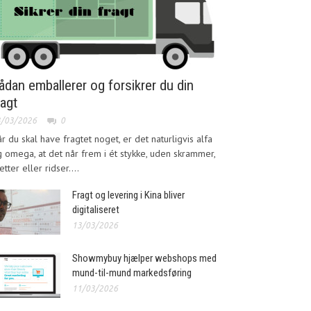
ådan emballerer og forsikrer du din
ragt
3/03/2026
0
r du skal have fragtet noget, er det naturligvis alfa
 omega, at det når frem i ét stykke, uden skrammer,
etter eller ridser....
Fragt og levering i Kina bliver
digitaliseret
13/03/2026
Showmybuy hjælper webshops med
mund-til-mund markedsføring
11/03/2026